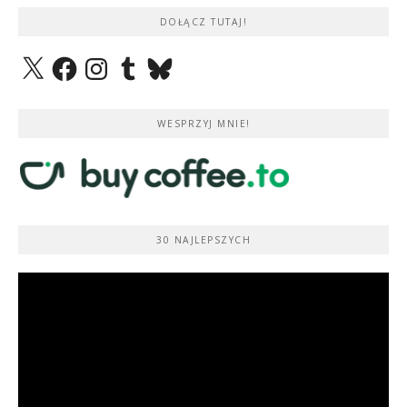
DOŁĄCZ TUTAJ!
X
Facebook
Instagram
Tumblr
Bluesky
WESPRZYJ MNIE!
30 NAJLEPSZYCH
Odtwarzacz
video