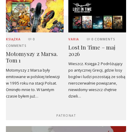
KSIĄŻKA
0
VARIA
0 COMMENTS
Lost In Time – maj
COMMENTS
Motomyszy z Marsa.
2026
Tom 1
Wieszcz. Księga 2 Podróżujący
Motomyszy z Marsa były
po antycznej Grecji, gdzie losy
emitowane w polskiej telewizji
bogów i ludzi pozostają ze sobą
w 1995 roku na stacji Polsat.
nierozerwalnie powiązane,
Ominęło mnie to. W tamtym
niewidomy wieszcz chętnie
czasie byłem już…
dzieli…
PATRONAT