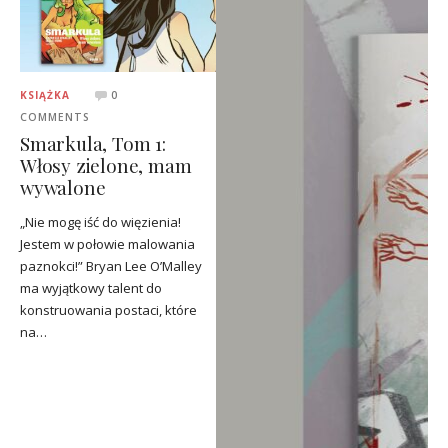
KSIĄŻKA
0
COMMENTS
Smarkula, Tom 1:
Włosy zielone, mam
wywalone
„Nie mogę iść do więzienia!
Jestem w połowie malowania
paznokci!” Bryan Lee O’Malley
ma wyjątkowy talent do
konstruowania postaci, które
na…