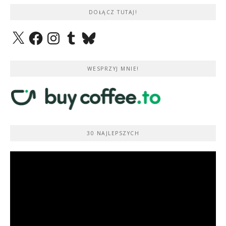
DOŁĄCZ TUTAJ!
X
Facebook
Instagram
Tumblr
Bluesky
WESPRZYJ MNIE!
30 NAJLEPSZYCH
Odtwarzacz
video