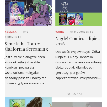
KSIĄŻKA
0
VARIA
0 COMMENTS
Nagle! Comics – lipiec
COMMENTS
Smarkula, Tom 2:
2026
California Screaming
Opowieści Wojowniczych Żółwi
Jest tu wiele dialogów i scen,
Ninja #01 Kiedy Donatello
które określają charakter
dostaje zaproszenie na elitarny
komiksu i pozwalają
obóz robotyki dla młodych
wskazać Smarkulę jako
geniuszy, jest gotów
dosadny pastisz. Choćby ten
zaprezentować umiejętności i…
moment, gdy na konwencie…
PATRONAT