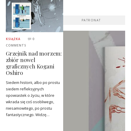
PATRONAT
KSIĄŻKA
0
COMMENTS
Grzejnik nad morzem:
zbiór nowel
graficznych Kogani
Oshiro
Siedem historii, albo po prostu
siedem refleksyjnych
opowiastek o życiu, w które
wkrada się coś osobliwego,
niesamowitego, po prostu
fantastycznego. Widzę…