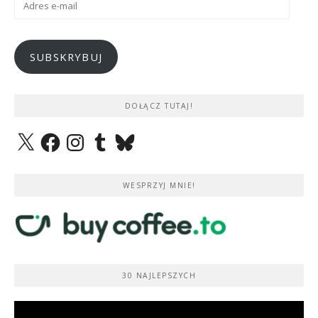
e-
mail
SUBSKRYBUJ
DOŁĄCZ TUTAJ!
X
Facebook
Instagram
Tumblr
Bluesky
WESPRZYJ MNIE!
30 NAJLEPSZYCH
Odtwarzacz