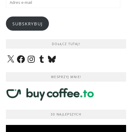
e-
mail
SUBSKRYBUJ
DOŁĄCZ TUTAJ!
X
Facebook
Instagram
Tumblr
Bluesky
WESPRZYJ MNIE!
30 NAJLEPSZYCH
Odtwarzacz