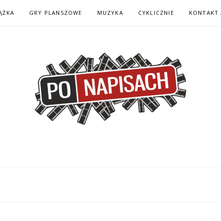
ĄŻKA
GRY PLANSZOWE
MUZYKA
CYKLICZNIE
KONTAKT 
H – KOMIKS – KSI