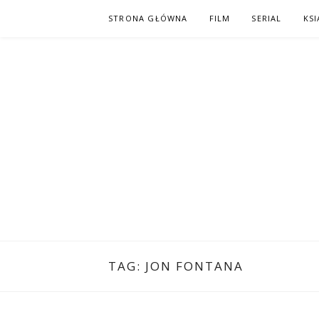
Skip
STRONA GŁÓWNA
FILM
SERIAL
KSI
to
content
PO NAPISAC
KOMIKS – KSIĄŻKA – KINO
TAG:
JON FONTANA