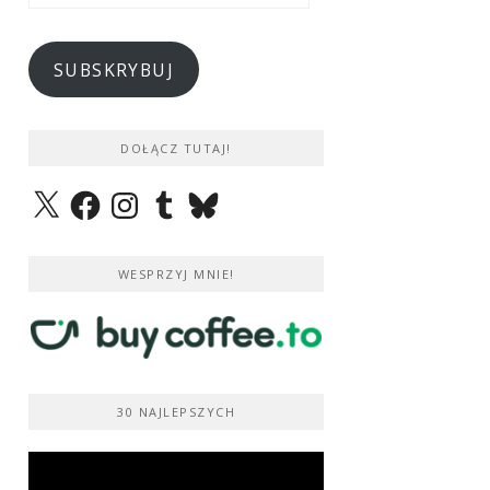
e-
mail
SUBSKRYBUJ
DOŁĄCZ TUTAJ!
X
Facebook
Instagram
Tumblr
Bluesky
WESPRZYJ MNIE!
30 NAJLEPSZYCH
Odtwarzacz
video