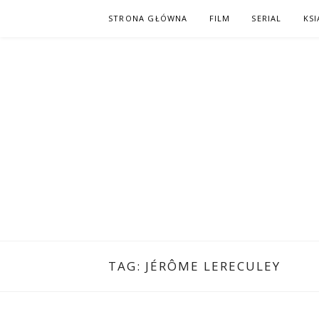
Skip
STRONA GŁÓWNA
FILM
SERIAL
KSI
to
content
PO NAPISAC
KOMIKS – KSIĄŻKA – KINO
TAG:
JÉRÔME LERECULEY