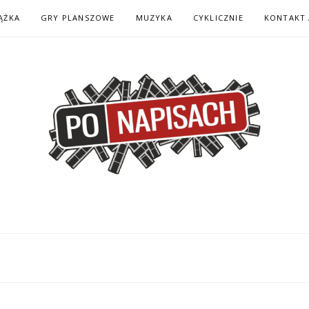
ĄŻKA
GRY PLANSZOWE
MUZYKA
CYKLICZNIE
KONTAKT 
H – KOMIKS – KSI