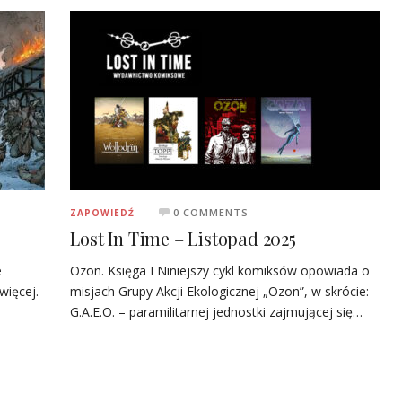
0 COMMENTS
ZAPOWIEDŹ
Lost In Time – Listopad 2025
e
Ozon. Księga I Niniejszy cykl komiksów opowiada o
więcej.
misjach Grupy Akcji Ekologicznej „Ozon”, w skrócie:
G.A.E.O. – paramilitarnej jednostki zajmującej się…