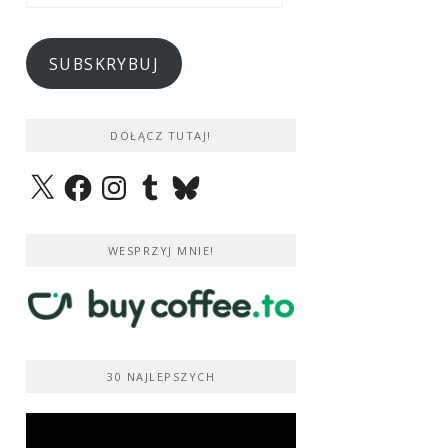
e-
mail
SUBSKRYBUJ
DOŁĄCZ TUTAJ!
X
Facebook
Instagram
Tumblr
Bluesky
WESPRZYJ MNIE!
30 NAJLEPSZYCH
Odtwarzacz
video