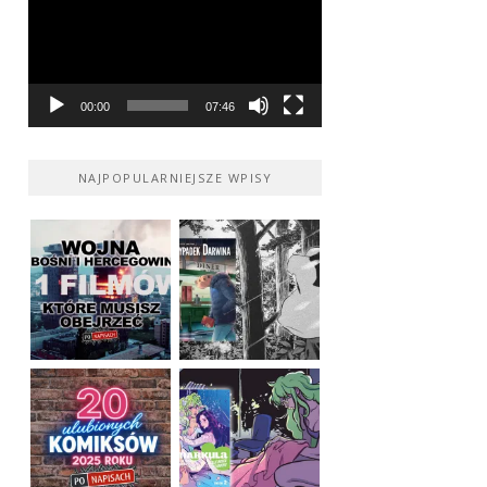
00:00
07:46
NAJPOPULARNIEJSZE WPISY