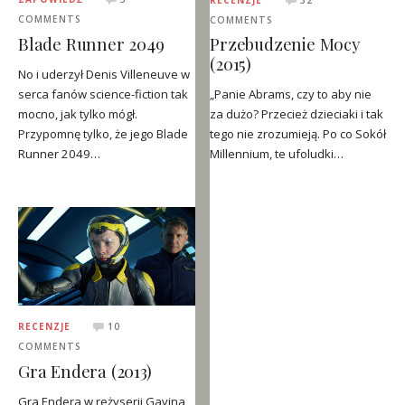
COMMENTS
COMMENTS
Blade Runner 2049
Przebudzenie Mocy
(2015)
No i uderzył Denis Villeneuve w
serca fanów science-fiction tak
„Panie Abrams, czy to aby nie
mocno, jak tylko mógł.
za dużo? Przecież dzieciaki i tak
Przypomnę tylko, że jego Blade
tego nie zrozumieją. Po co Sokół
Runner 2049…
Millennium, te ufoludki…
RECENZJE
10
COMMENTS
Gra Endera (2013)
Gra Endera w reżyserii Gavina