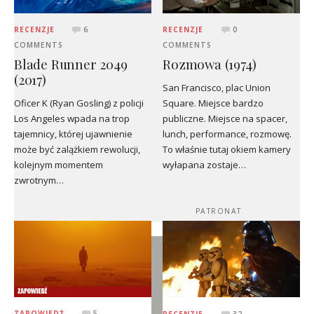
RECENZJE
6
RECENZJE
0
COMMENTS
COMMENTS
Blade Runner 2049
Rozmowa (1974)
(2017)
San Francisco, plac Union
Oficer K (Ryan Gosling) z policji
Square. Miejsce bardzo
Los Angeles wpada na trop
publiczne. Miejsce na spacer,
tajemnicy, której ujawnienie
lunch, performance, rozmowę.
może być zalążkiem rewolucji,
To właśnie tutaj okiem kamery
kolejnym momentem
wyłapana zostaje…
zwrotnym…
PATRONAT
ZAPOWIEDŹ
5
RECENZJE
32