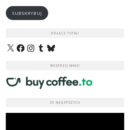
mail
SUBSKRYBUJ
DOŁĄCZ TUTAJ!
X
Facebook
Instagram
Tumblr
Bluesky
WESPRZYJ MNIE!
30 NAJLEPSZYCH
Odtwarzacz
video