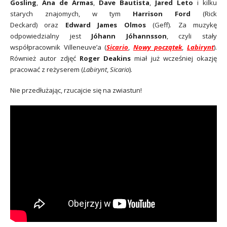
Gosling
,
Ana de Armas
,
Dave Bautista
,
Jared Leto
i kilku
starych znajomych, w tym
Harrison Ford
(Rick
Deckard) oraz
Edward James Olmos
(Geff). Za muzykę
odpowiedzialny jest
Jóhann Jóhannsson
, czyli stały
współpracownik Villeneuve’a (
Sicario
,
Nowy początek
,
Labirynt
).
Również autor zdjęć
Roger Deakins
miał już wcześniej okazję
pracować z reżyserem (
Labirynt
,
Sicario
).
Nie przedłużając, rzucajcie się na zwiastun!