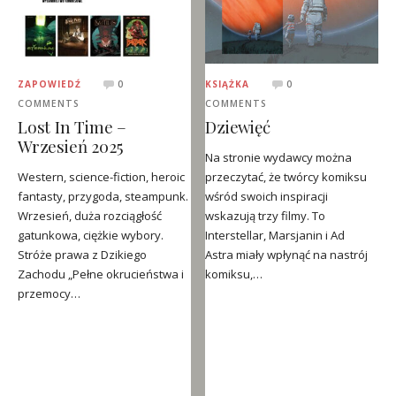
ZAPOWIEDŹ
0
KSIĄŻKA
0
COMMENTS
COMMENTS
Lost In Time –
Dziewięć
Wrzesień 2025
Na stronie wydawcy można
Western, science-fiction, heroic
przeczytać, że twórcy komiksu
fantasty, przygoda, steampunk.
wśród swoich inspiracji
Wrzesień, duża rozciągłość
wskazują trzy filmy. To
gatunkowa, ciężkie wybory.
Interstellar, Marsjanin i Ad
Stróże prawa z Dzikiego
Astra miały wpłynąć na nastrój
Zachodu „Pełne okrucieństwa i
komiksu,…
przemocy…