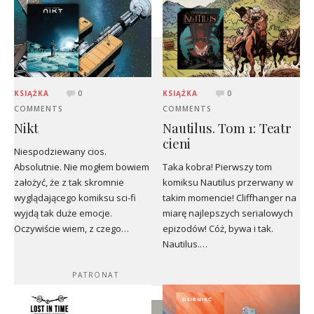
KSIĄŻKA
0
KSIĄŻKA
0
COMMENTS
COMMENTS
Nikt
Nautilus. Tom 1: Teatr
cieni
Niespodziewany cios.
Absolutnie. Nie mogłem bowiem
Taka kobra! Pierwszy tom
założyć, że z tak skromnie
komiksu Nautilus przerwany w
wyglądającego komiksu sci-fi
takim momencie! Cliffhanger na
wyjdą tak duże emocje.
miarę najlepszych serialowych
Oczywiście wiem, z czego…
epizodów! Cóż, bywa i tak.
Nautilus.…
PATRONAT