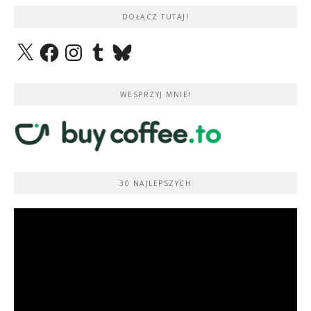
DOŁĄCZ TUTAJ!
X
Facebook
Instagram
Tumblr
Bluesky
WESPRZYJ MNIE!
30 NAJLEPSZYCH
Odtwarzacz
video