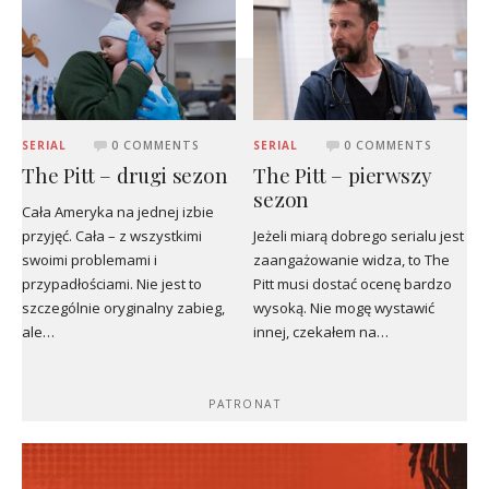
SERIAL
0 COMMENTS
SERIAL
0 COMMENTS
The Pitt – drugi sezon
The Pitt – pierwszy
sezon
Cała Ameryka na jednej izbie
przyjęć. Cała – z wszystkimi
Jeżeli miarą dobrego serialu jest
swoimi problemami i
zaangażowanie widza, to The
przypadłościami. Nie jest to
Pitt musi dostać ocenę bardzo
szczególnie oryginalny zabieg,
wysoką. Nie mogę wystawić
ale…
innej, czekałem na…
PATRONAT