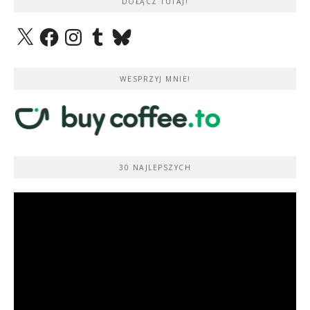
DOŁĄCZ TUTAJ!
X
Facebook
Instagram
Tumblr
Bluesky
WESPRZYJ MNIE!
30 NAJLEPSZYCH
Odtwarzacz
video