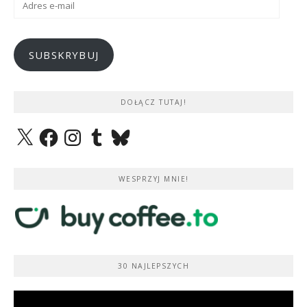
e-
mail
SUBSKRYBUJ
DOŁĄCZ TUTAJ!
X
Facebook
Instagram
Tumblr
Bluesky
WESPRZYJ MNIE!
30 NAJLEPSZYCH
Odtwarzacz