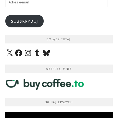
e-
mail
SUBSKRYBUJ
DOŁĄCZ TUTAJ!
X
Facebook
Instagram
Tumblr
Bluesky
WESPRZYJ MNIE!
30 NAJLEPSZYCH
Odtwarzacz