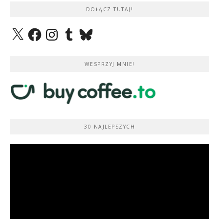
DOŁĄCZ TUTAJ!
X
Facebook
Instagram
Tumblr
Bluesky
WESPRZYJ MNIE!
30 NAJLEPSZYCH
Odtwarzacz
video