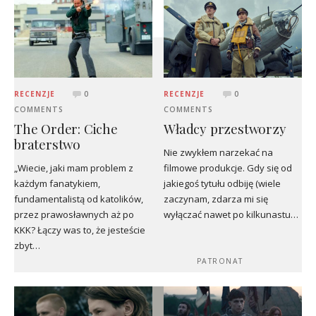
RECENZJE
0
RECENZJE
0
COMMENTS
COMMENTS
The Order: Ciche
Władcy przestworzy
braterstwo
Nie zwykłem narzekać na
„Wiecie, jaki mam problem z
filmowe produkcje. Gdy się od
każdym fanatykiem,
jakiegoś tytułu odbiję (wiele
fundamentalistą od katolików,
zaczynam, zdarza mi się
przez prawosławnych aż po
wyłączać nawet po kilkunastu…
KKK? Łączy was to, że jesteście
zbyt…
PATRONAT