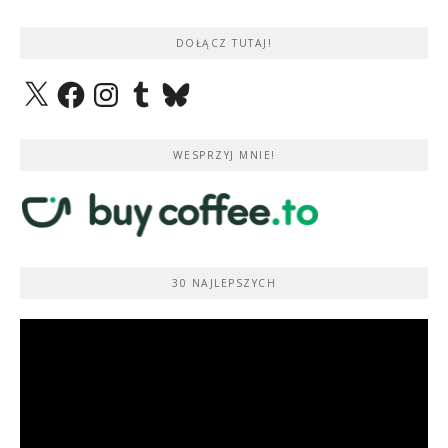
DOŁĄCZ TUTAJ!
X
Facebook
Instagram
Tumblr
Bluesky
WESPRZYJ MNIE!
30 NAJLEPSZYCH
Odtwarzacz
video