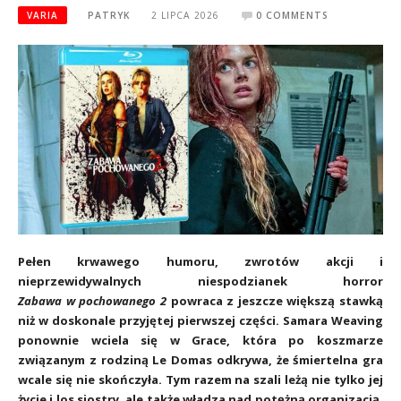
VARIA
PATRYK
2 LIPCA 2026
0 COMMENTS
Pełen krwawego humoru, zwrotów akcji i
nieprzewidywalnych niespodzianek horror
Zabawa w pochowanego 2
powraca z jeszcze większą stawką
niż w doskonale przyjętej pierwszej części. Samara Weaving
ponownie wciela się w Grace, która po koszmarze
związanym z rodziną Le Domas odkrywa, że śmiertelna gra
wcale się nie skończyła. Tym razem na szali leżą nie tylko jej
życie i los siostry, ale także władza nad potężną organizacją,