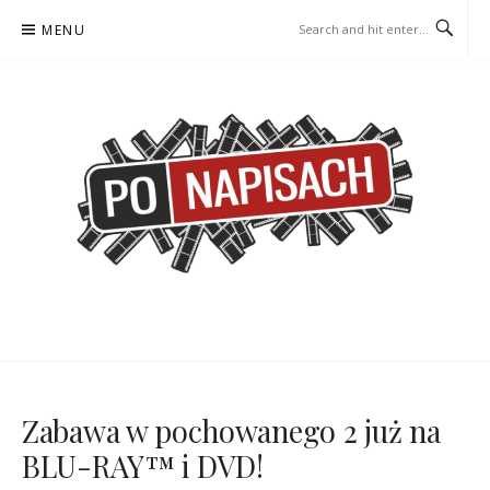
Skip
MENU
to
content
PO NAPISACH – KOMIKS –
KOMIKS – KSIĄŻKA – KINO
KSIĄŻKA – KINO
Zabawa w pochowanego 2 już na
BLU-RAY™ i DVD!