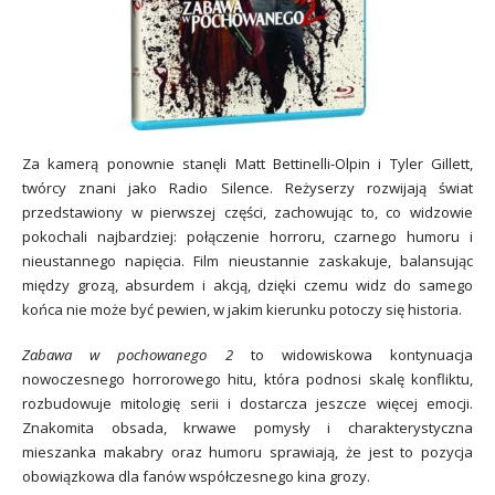
Za kamerą ponownie stanęli Matt Bettinelli-Olpin i Tyler Gillett,
twórcy znani jako Radio Silence. Reżyserzy rozwijają świat
przedstawiony w pierwszej części, zachowując to, co widzowie
pokochali najbardziej: połączenie horroru, czarnego humoru i
nieustannego napięcia. Film nieustannie zaskakuje, balansując
między grozą, absurdem i akcją, dzięki czemu widz do samego
końca nie może być pewien, w jakim kierunku potoczy się historia.
Zabawa w pochowanego 2
to widowiskowa kontynuacja
nowoczesnego horrorowego hitu, która podnosi skalę konfliktu,
rozbudowuje mitologię serii i dostarcza jeszcze więcej emocji.
Znakomita obsada, krwawe pomysły i charakterystyczna
mieszanka makabry oraz humoru sprawiają, że jest to pozycja
obowiązkowa dla fanów współczesnego kina grozy.