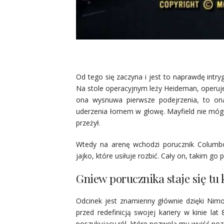
Od tego się zaczyna i jest to naprawdę int
Na stole operacyjnym leży Heideman, operuje 
ona wysnuwa pierwsze podejrzenia, to ona
uderzenia łomem w głowę. Mayfield nie mógł 
przeżył.
Wtedy na arenę wchodzi porucznik Columbo
jajko, które usiłuje rozbić. Cały on, takim go
Gniew porucznika staje się tu 
Odcinek jest znamienny głównie dzięki Nim
przed redefinicją swojej kariery w kinie la
poszukujący ról, które pozwolą mu wyjść po