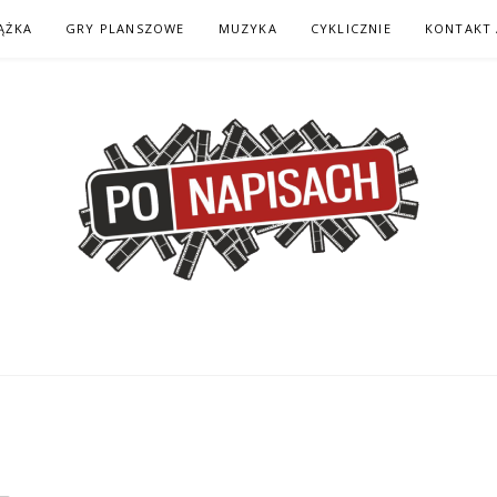
ĄŻKA
GRY PLANSZOWE
MUZYKA
CYKLICZNIE
KONTAKT 
H – KOMIKS – KSI