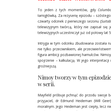
To jeden z tych momentów, gdy
Columb
łamigłówką. Za reżyserię epizodu – szóstego
czwarty odcinek z pierwszego sezonu (
Suitab
telewizyjnym twórcą, który nie zapisał się
telewizyjnych uczestniczył już od połowy lat 
Intryga w tym odcinku zbudowana została na
nie tylko przeciwnikiem, ale przeciwieństw
figura ambicji pozbawionej hamulców. Nimoy g
spojrzenie – kalkulacją. W jego interpretacj
groźniejszą.
Nimoy tworzy w tym epizodzie
w serii.
Mayfield próbuje pchnąć do przodu swoje bad
przyjaciel, dr Edmund Heideman (Will Geer
moralnym. Jego Heideman jest ciepły, lecz n