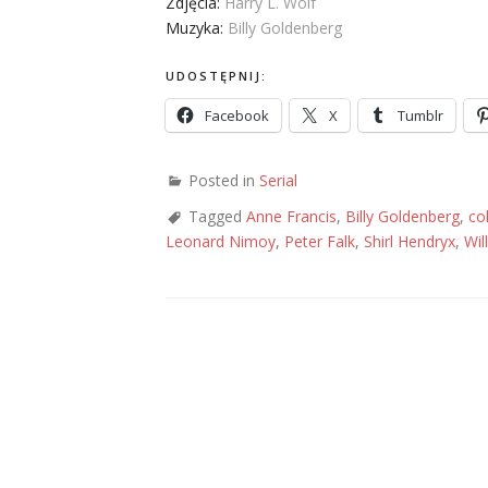
Zdjęcia:
Harry L. Wolf
Muzyka:
Billy Goldenberg
UDOSTĘPNIJ:
Facebook
X
Tumblr
Posted in
Serial
Tagged
Anne Francis
,
Billy Goldenberg
,
co
Leonard Nimoy
,
Peter Falk
,
Shirl Hendryx
,
Wil