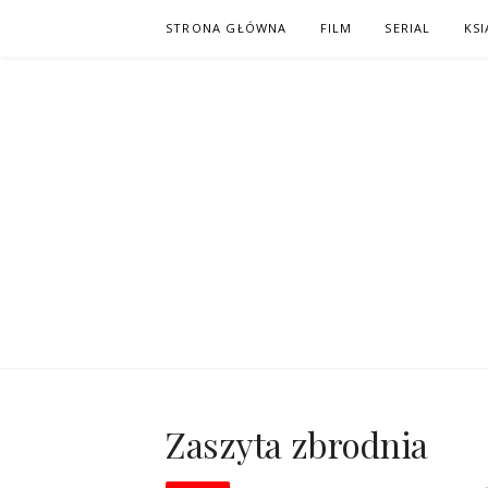
Skip
STRONA GŁÓWNA
FILM
SERIAL
KSI
to
content
PO NAPISAC
KOMIKS – KSIĄŻKA – KINO
Zaszyta zbrodnia