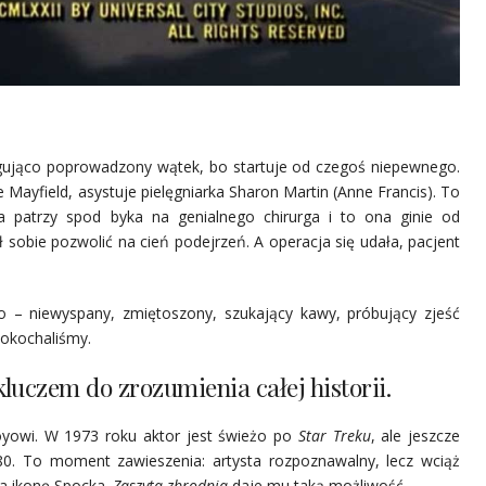
rygująco poprowadzony wątek, bo startuje od czegoś niepewnego.
Mayfield, asystuje pielęgniarka Sharon Martin (Anne Francis). To
 patrzy spod byka na genialnego chirurga i to ona ginie od
sobie pozwolić na cień podejrzeń. A operacja się udała, pacjent
 – niewyspany, zmiętoszony, szukający kawy, próbujący zjeść
 pokochaliśmy.
kluczem do zrozumienia całej historii.
oyowi. W 1973 roku aktor jest świeżo po
Star Treku
, ale jeszcze
t 80. To moment zawieszenia: artysta rozpoznawalny, lecz wciąż
za ikonę Spocka.
Zaszyta zbrodnia
daje mu taką możliwość.