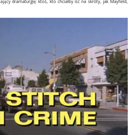
ący dramaturgię: ktoś, kto chciałby iść na skróty, jak Mayfield,