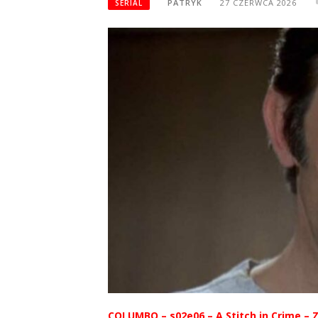
PATRYK
27 CZERWCA 2026
SERIAL
COLUMBO – s02e06 – A Stitch in Crime – 