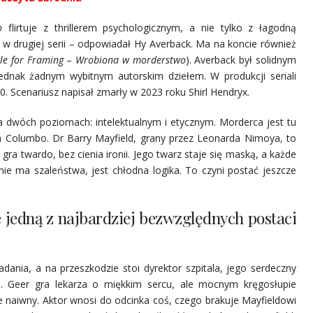
o
flirtuje z thrillerem psychologicznym, a nie tylko z łagodną
 w drugiej serii – odpowiadał Hy Averback. Ma na koncie również
le for Framing
–
Wrobiona w morderstwo
). Averback był solidnym
 jednak żadnym wybitnym autorskim dziełem. W produkcji seriali
50. Scenariusz napisał zmarły w 2023 roku Shirl Hendryx.
 dwóch poziomach: intelektualnym i etycznym. Morderca jest tu
em Columbo. Dr Barry Mayfield, grany przez Leonarda Nimoya, to
ra twardo, bez cienia ironii. Jego twarz staje się maską, a każde
i nie ma szaleństwa, jest chłodna logika. To czyni postać jeszcze
 jedną z najbardziej bezwzględnych postaci
ania, a na przeszkodzie stoi dyrektor szpitala, jego serdeczny
). Geer gra lekarza o miękkim sercu, ale mocnym kręgosłupie
ie naiwny. Aktor wnosi do odcinka coś, czego brakuje Mayfieldowi