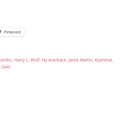
Pinterest
lumbo
,
Harry L. Wolf
,
Hy Averback
,
Jared Martin
,
Kryminał
,
l Geer