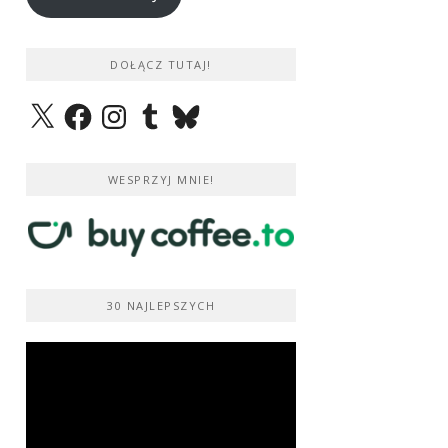
DOŁĄCZ TUTAJ!
X
Facebook
Instagram
Tumblr
Bluesky
WESPRZYJ MNIE!
30 NAJLEPSZYCH
Odtwarzacz
video