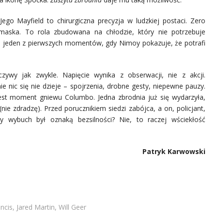
Jego Mayfield to chirurgiczna precyzja w ludzkiej postaci. Zero
aska. To rola zbudowana na chłodzie, który nie potrzebuje
to jeden z pierwszych momentów, gdy Nimoy pokazuje, że potrafi
zywy jak zwykle. Napięcie wynika z obserwacji, nie z akcji.
e nic się nie dzieje – spojrzenia, drobne gesty, niepewne pauzy.
jest moment gniewu Columbo. Jedna zbrodnia już się wydarzyła,
e zdradzę). Przed porucznikiem siedzi zabójca, a on, policjant,
wybuch był oznaką bezsilności? Nie, to raczej wściekłość
Patryk Karwowski
cis, Jared Martin, Will Geer