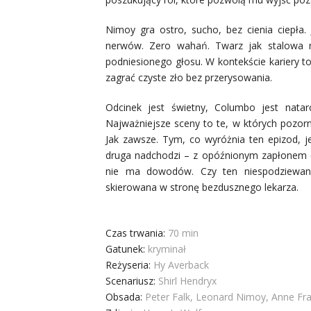
Nimoy gra ostro, sucho, bez cienia ciepła. 
nerwów. Zero wahań. Twarz jak stalowa m
podniesionego głosu. W kontekście kariery 
zagrać czyste zło bez przerysowania.
Odcinek jest świetny, Columbo jest natarc
Najważniejsze sceny to te, w których pozorni
Jak zawsze. Tym, co wyróżnia ten epizod, 
druga nadchodzi – z opóźnionym zapłonem (ni
nie ma dowodów. Czy ten niespodziewany 
skierowana w stronę bezdusznego lekarza.
Czas trwania:
70 min
Gatunek:
kryminał
Reżyseria:
Hy Averback
Scenariusz:
Shirl Hendryx
Obsada:
Peter Falk, Leonard Nimoy, Anne Fran