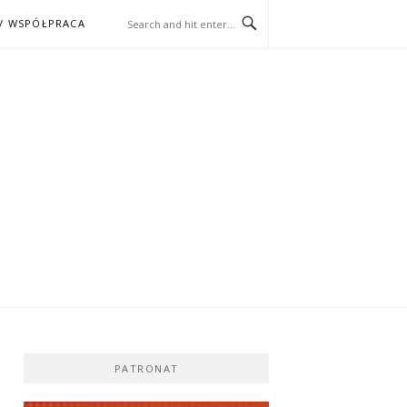
/ WSPÓŁPRACA
ĄŻKA – KINO
PATRONAT