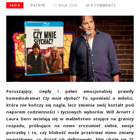
VARIA
PATRYK
11 MAJA 2026
0 COMMENTS
Poruszający, ciepły i pełen emocjonalnej prawdy
komediodramat
Czy mnie słychać?
To opowieść o miłości,
która nie kończy się nagle, lecz zmienia swój kształt pod
naporem codzienności i życiowych wyborów. Will Arnett i
Laura Dern wcielają się w małżeństwo stojące na granicy
rozpadu, próbujące na nowo zrozumieć siebie, swoje
potrzeby i to, czy bliskość może przetrwać mimo zmiany
wszystkiego, co dotąd ich definiowało. Film ukaże się 21