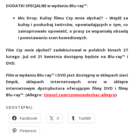
DODATKI SPECJALNE w wydaniu Blu-ray™:
Mic Drop: Kulisy filmu Czy mnie słychać? – Wejdź za
kulisy i posłuchaj twórców, opowiadających o tym, co
zainspirowało opowieść, o pracy ze wspaniałą obsadą
i powstawaniu scen komediowych.
Film
Czy mnie słychać?
zadebiutował w polskich kinach 27
lutego. Już od 21 kwietnia dostępny będzie na Blu-ray™ i
DVD.
Film w wydaniu Blu-ray™ i DVD jest dostępny w sklepach sieci
Empik, sklepach internetowych oraz w sklepie
internetowym dystrybutora oferującym filmy DVD i filmy
Blu-ray™:
(Allegro:
tinyurl.com/czymnieslychac-allegro
)
UDOSTĘPNIJ:
Facebook
X
Tumblr
Pinterest