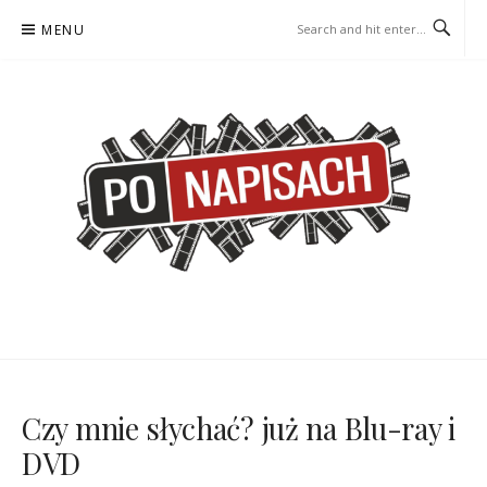
Skip
MENU
to
content
PO NAPISACH – KOMIKS –
KOMIKS – KSIĄŻKA – KINO
KSIĄŻKA – KINO
Czy mnie słychać? już na Blu-ray i
DVD