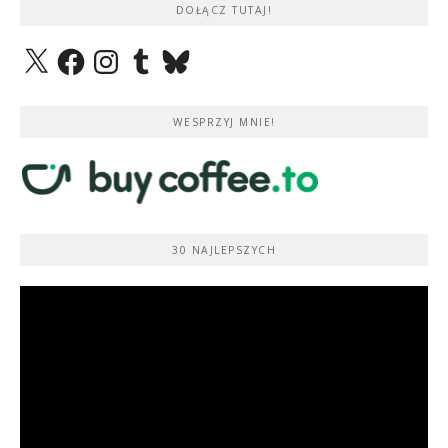
DOŁĄCZ TUTAJ!
X
Facebook
Instagram
Tumblr
Bluesky
WESPRZYJ MNIE!
30 NAJLEPSZYCH
Odtwarzacz
video