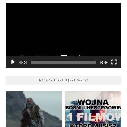
Odtwarzacz
video
00:00
07:46
NAJPOPULARNIEJSZE WPISY