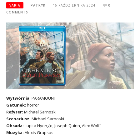
VARIA
PATRYK
16 PAŹDZIERNIKA 2024
0
COMMENTS
Wytwórnia:
PARAMOUNT
Gatunek:
horror
Reżyser:
Michael Sarnoski
Scenariusz:
Michael Sarnoski
Obsada:
Lupita Nyong’o, Joseph Quinn, Alex Wolff
Muzyka:
Alexis Grapsas