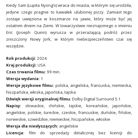
Kiedy Sam (Lupita Nyong’o) wraca do miasta, w którym się urodziła,
jedyne czego pragnie to kawałek ulubionej pizzy. Zamiast tego
zostaje uwięziona w koszmarze na jawie, który może być jej
ostatnim dniem na Ziemi. W towarzystwie nieznajomego o imieniu
Eric (Joseph Quinn) wyrusza w przerażającą podróż przez
zniszczony Nowy Jork, w którym niebezpieczeństwo czai się
wszędzie.
Rok produkcji:
2024
Kraj produkcji:
USA
Czas trwania filmu:
99 min.
Wersja wydania:
1
Wersje językowe filmu:
polska, angielska, francuska, niemiecka,
hiszpańska, włoska, japońska, tajska
Dźwięk wersji oryginalnej filmu:
Dolby Digital Surround 5.1
Napisy:
słowackie, chińskie, tajskie, koreańskie, japońskie,
angielskie, polskie, tureckie, czeskie, francuskie, duńskie, fińskie,
norweskie, szwedzkie, niemieckie, hiszpańskie, włoskie
Wersja dla niesłyszących:
angielskie
Licencja:
film do sprzedaży detalicznej bez licencji do