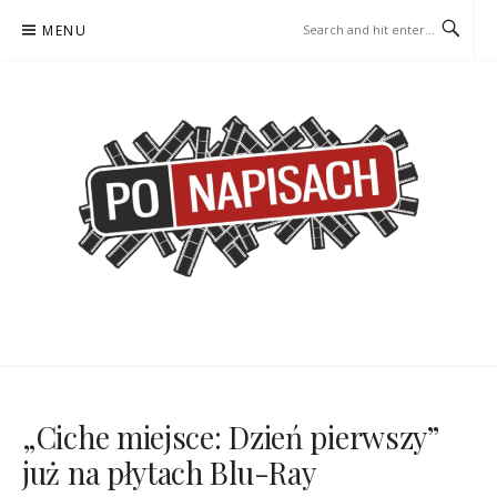
Skip
MENU
to
content
PO NAPISACH – KOMIKS –
KOMIKS – KSIĄŻKA – KINO
KSIĄŻKA – KINO
„Ciche miejsce: Dzień pierwszy”
już na płytach Blu-Ray