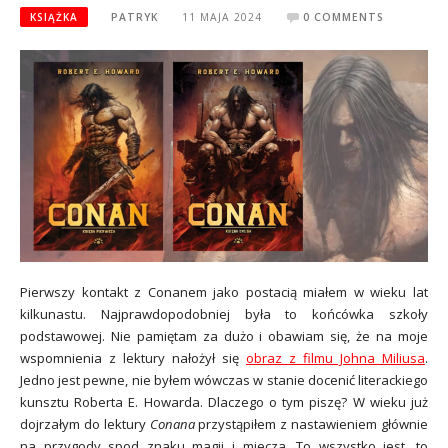
KSIĄŻKA
PATRYK
11 MAJA 2024
0 COMMENTS
Pierwszy kontakt z Conanem jako postacią miałem w wieku lat
kilkunastu. Najprawdopodobniej była to końcówka szkoły
podstawowej. Nie pamiętam za dużo i obawiam się, że na moje
wspomnienia z lektury nałożył się
obraz z filmu Johna Miliusa
.
Jedno jest pewne, nie byłem wówczas w stanie docenić literackiego
kunsztu Roberta E. Howarda. Dlaczego o tym piszę? W wieku już
dojrzałym do lektury
Conana
przystąpiłem z nastawieniem głównie
na przygody spod znaku magii i miecza. To wszystko jest, to