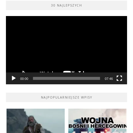
30 NAJLEPSZYCH
Odtwarzacz
video
00:00
07:46
NAJPOPULARNIEJSZE WPISY