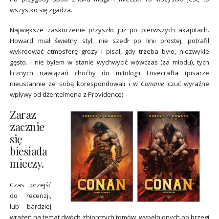
wszystko się zgadza.
Największe zaskoczenie przyszło już po pierwszych akapitach.
Howard miał świetny styl, nie szedł po linii prostej, potrafił
wykreować atmosferę grozy i pisał, gdy trzeba było, niezwykle
gęsto. I nie byłem w stanie wychwycić wówczas (za młodu), tych
licznych nawiązań choćby do mitologii Lovecrafta (pisarze
nieustannie ze sobą korespondowali i w
Conanie
czuć wyraźne
wpływy od dżentelmena z Providence).
Zaraz
zacznie
się
biesiada
mieczy.
Czas przejść
do recenzji,
lub bardziej
wrażeń na temat dwóch zbiorczych tomów, wypełnionych po brzegi