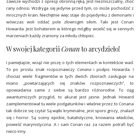
zawsze wychodzi z opresji obronną ręką. Jest niezniszczalny, choć
rany odnosi. Wzdryga się jedynie przed tym, co może pochodzić z
mrocznych krain. Niechętnie więc staje do pojedynku z demonami i
wówczas woli oddać pole złowrogim siłom. Taki jest Conan
Howarda. Jest bohaterem w którego mógłby wcielić się w sennych
marzeniach każdy zraniony za młodu chłopiec.
W swojej kategorii
Conan
to arcydzieło!
I pamiętajcie, wciąż nie piszę o tych elementach w kontekście wad.
To po prostu znak rozpoznawczy
Conana
i podpis Howarda. I
chociaż wiele fragmentów w tych dwóch zbiorach zasługuje na
miano „powtarzających się znaków rozpoznawczych”, to
opowiadania same z siebie są bardzo różnorodne. To ciąg
awanturniczych przygód, to akurat jest jasne. Jednak Howard
zaimplementował tu wiele podgatunków i właśnie przez to Conana
tak dobrze się czyta! Są wątki kryminalne, jest sporo grozy, znalazł
się i horror. Są sceny epickie, batalistyczne, knowania władców,
powieść marynistyczna. A i sam Conan raz za razem potrafi być
nieco inny.