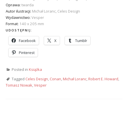
Oprawa:
twarda
Autor ilustracji:
Michał Loranc, Celes Design
Wydawnictwo:
Vesper
Format:
140 x 205 mm
UDOSTĘPNIJ:
Facebook
X
Tumblr
Pinterest
Posted in
Książka
Tagged
Celes Design
,
Conan
,
Michał Loranc
,
Robert E. Howard
,
Tomasz Nowak
,
Vesper