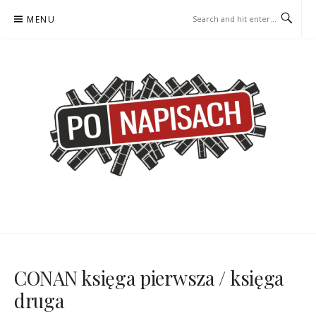
Skip
MENU
to
content
PO NAPISACH – KOMIKS –
KOMIKS – KSIĄŻKA – KINO
KSIĄŻKA – KINO
CONAN księga pierwsza / księga
druga