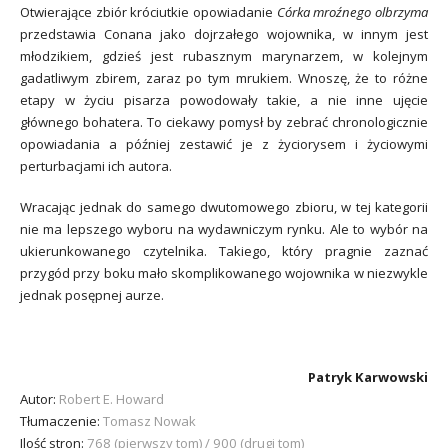
Otwierające zbiór króciutkie opowiadanie
Córka mroźnego olbrzyma
przedstawia Conana jako dojrzałego wojownika, w innym jest
młodzikiem, gdzieś jest rubasznym marynarzem, w kolejnym
gadatliwym zbirem, zaraz po tym mrukiem. Wnoszę, że to różne
etapy w życiu pisarza powodowały takie, a nie inne ujęcie
głównego bohatera. To ciekawy pomysł by zebrać chronologicznie
opowiadania a później zestawić je z życiorysem i życiowymi
perturbacjami ich autora.
Wracając jednak do samego dwutomowego zbioru, w tej kategorii
nie ma lepszego wyboru na wydawniczym rynku. Ale to wybór na
ukierunkowanego czytelnika. Takiego, który pragnie zaznać
przygód przy boku mało skomplikowanego wojownika w niezwykle
jednak posępnej aurze.
Patryk Karwowski
Autor:
Robert E. Howard
Tłumaczenie:
Tomasz Nowak
Ilość stron:
768 (pierwszy tom) / 900 (drugi tom)