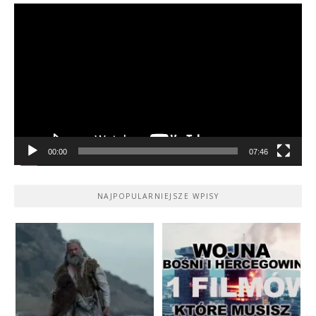
Odtwarzacz
video
00:00
07:46
NAJPOPULARNIEJSZE WPISY