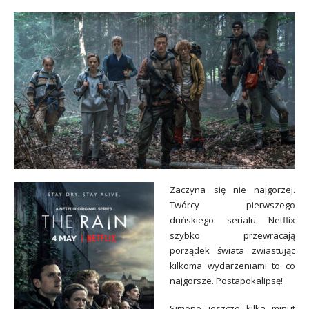
Zaczyna się nie najgorzej.
Twórcy pierwszego
duńskiego serialu Netflix
szybko przewracają
porządek świata zwiastując
kilkoma wydarzeniami to co
najgorsze. Postapokalipsę!
Simone jeszcze kilka minut