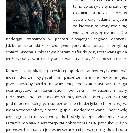
temu spieszyła się na szkolny
egzamin, a teraz siedzi w
aucie z całą rodziną, z ojcem
za kierownicą, który zdaje się
wiedzieć więcej niż inni. Oto
nadciąga katastrofa w postaci niosącego zagładę deszczu.
Jakikolwiek kontakt ze skażoną wodą przyniesie wirusa i niechybną
śmierć. Simone z młodszym bratem trafia do przystosowanego na
dłuższy pobyt schronu, by po sześciu latach wyjść na powierzchnię.
Koncept z apokalipsą niesioną opadami atmosferycznymi być
może dobrze wyglądał na papierze, ale na ekranie jest
przedstawiony bardzo naiwnie i niejasno. Natomiast sama droga
scenarzystów z rozwinięciem pomysłu i wrzuceniem pary
rodzeństwa na opustoszałe skandynawskie tereny zatacza się
pod naporem kolejnych kuriozów. I nie chodzi tylko o to, że coś jest
nieprawdopodobne, a raczej głupie i niedopracowane. I naprawdę
jest tego cała masa i wciąż dochodziły kolejne elementy, które
razem budowały nieszczególnie dobry obraz całej produkcji. Już po
pierwszych minutach jesteśmy świadkami pieszej drogi do schronu