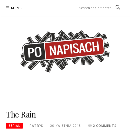
Skip
MENU
to
content
PO NAPISACH – KOMIKS –
KOMIKS – KSIĄŻKA – KINO
KSIĄŻKA – KINO
The Rain
SERIAL
PATRYK
26 KWIETNIA 2018
2 COMMENTS