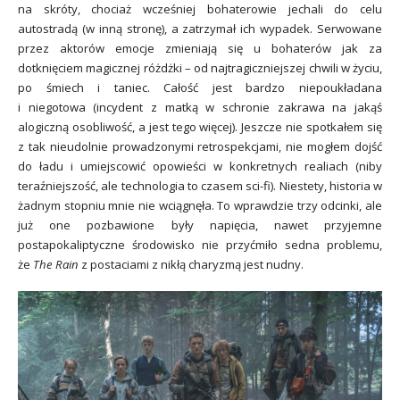
na skróty, chociaż wcześniej bohaterowie jechali do celu
autostradą (w inną stronę), a zatrzymał ich wypadek. Serwowane
przez aktorów emocje zmieniają się u bohaterów jak za
dotknięciem magicznej różdżki – od najtragiczniejszej chwili w życiu,
po śmiech i taniec. Całość jest bardzo niepoukładana
i niegotowa (incydent z matką w schronie zakrawa na jakąś
alogiczną osobliwość, a jest tego więcej). Jeszcze nie spotkałem się
z tak nieudolnie prowadzonymi retrospekcjami, nie mogłem dojść
do ładu i umiejscowić opowieści w konkretnych realiach (niby
teraźniejszość, ale technologia to czasem sci-fi). Niestety, historia w
żadnym stopniu mnie nie wciągnęła. To wprawdzie trzy odcinki, ale
już one pozbawione były napięcia, nawet przyjemne
postapokaliptyczne środowisko nie przyćmiło sedna problemu,
że
The Rain
z postaciami z nikłą charyzmą jest nudny.