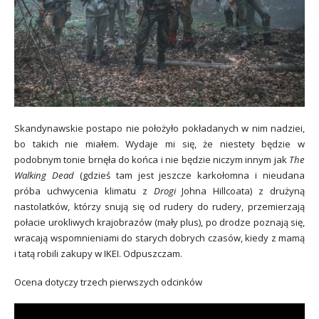
Skandynawskie postapo nie położyło pokładanych w nim nadziei,
bo takich nie miałem. Wydaje mi się, że niestety będzie w
podobnym tonie brnęła do końca i nie będzie niczym innym jak
The
Walking Dead
(gdzieś tam jest jeszcze karkołomna i nieudana
próba uchwycenia klimatu z
Drogi
Johna Hillcoata) z drużyną
nastolatków, którzy snują się od rudery do rudery, przemierzają
połacie urokliwych krajobrazów (mały plus), po drodze poznają się,
wracają wspomnieniami do starych dobrych czasów, kiedy z mamą
i tatą robili zakupy w IKEI. Odpuszczam.
Ocena dotyczy trzech pierwszych odcinków