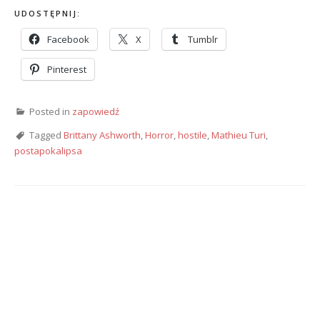
UDOSTĘPNIJ:
Facebook
X
Tumblr
Pinterest
Posted in
zapowiedź
Tagged
Brittany Ashworth
,
Horror
,
hostile
,
Mathieu Turi
,
postapokalipsa