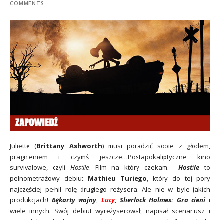
COMMENTS
Juliette (
Brittany Ashworth
) musi poradzić sobie z głodem,
pragnieniem i czymś jeszcze…Postapokaliptyczne kino
survivalowe, czyli
Hostile
. Film na który czekam.
Hostile
to
pełnometrażowy debiut
Mathieu Turiego
, który do tej pory
najczęściej pełnił rolę drugiego reżysera. Ale nie w byle jakich
produkcjach!
Bękarty wojny
,
Lucy
,
Sherlock Holmes: Gra cieni
i
wiele innych. Swój debiut wyreżyserował, napisał scenariusz i