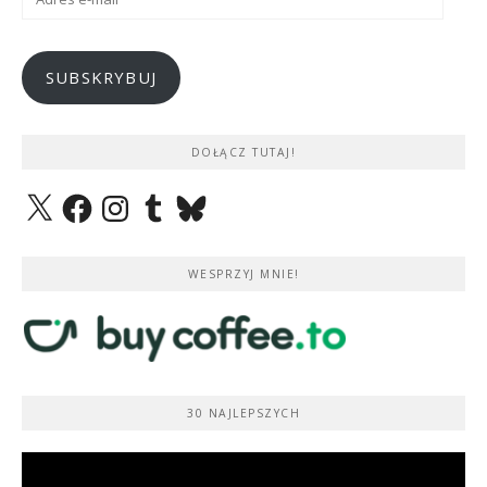
e-
mail
SUBSKRYBUJ
DOŁĄCZ TUTAJ!
X
Facebook
Instagram
Tumblr
Bluesky
WESPRZYJ MNIE!
30 NAJLEPSZYCH
Odtwarzacz
video