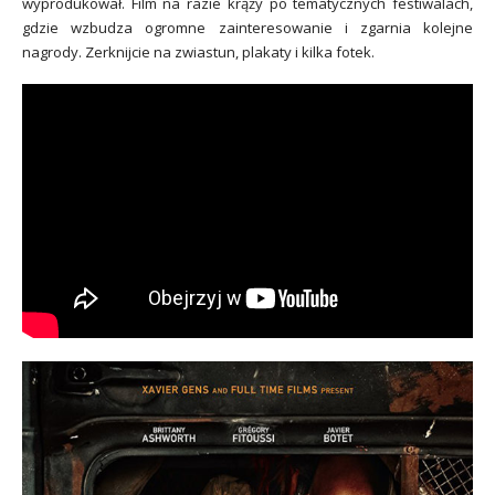
wyprodukował. Film na razie krąży po tematycznych festiwalach,
gdzie wzbudza ogromne zainteresowanie i zgarnia kolejne
nagrody. Zerknijcie na zwiastun, plakaty i kilka fotek.