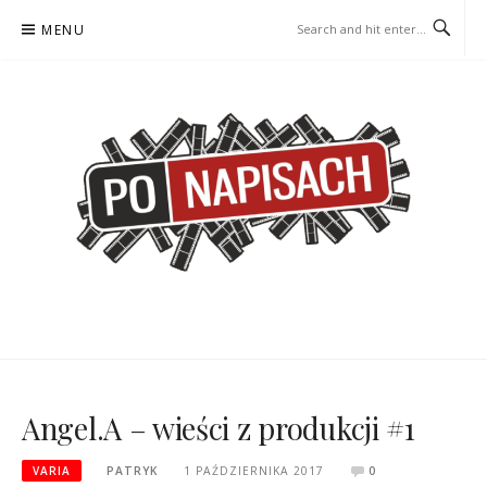
Skip
MENU
to
content
PO NAPISACH – KOMIKS –
KOMIKS – KSIĄŻKA – KINO
KSIĄŻKA – KINO
Angel.A – wieści z produkcji #1
VARIA
PATRYK
1 PAŹDZIERNIKA 2017
0