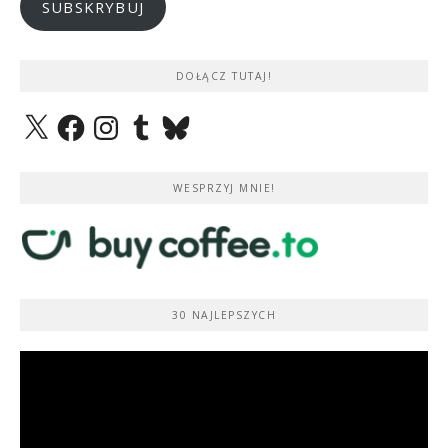
SUBSKRYBUJ
DOŁĄCZ TUTAJ!
X
Facebook
Instagram
Tumblr
Bluesky
WESPRZYJ MNIE!
30 NAJLEPSZYCH
Odtwarzacz
video