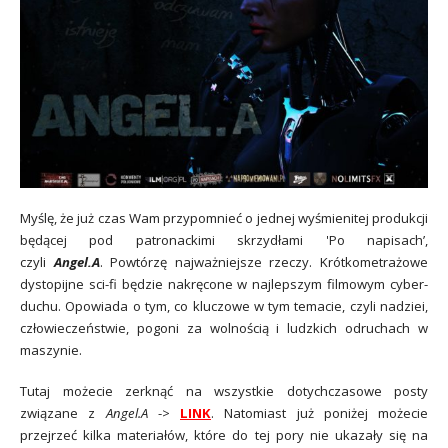
Myślę, że już czas Wam przypomnieć o jednej wyśmienitej produkcji
będącej pod patronackimi skrzydłami 'Po napisach’,
czyli
Angel.A
.
Powtórzę najważniejsze rzeczy. Krótkometrażowe
dystopijne sci-fi będzie nakręcone w najlepszym filmowym cyber-
duchu. Opowiada o tym, co kluczowe w tym temacie, czyli nadziei,
człowieczeństwie, pogoni za wolnością i ludzkich odruchach w
maszynie.
Tutaj możecie zerknąć na wszystkie dotychczasowe posty
związane z
Angel.A
->
LINK
.
Natomiast już poniżej możecie
przejrzeć kilka materiałów, które do tej pory nie ukazały się na