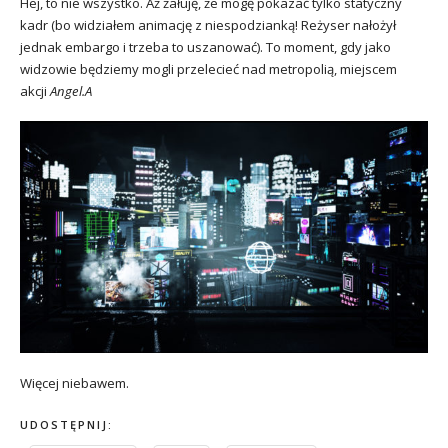
Hej, to nie wszystko. Aż żałuję, że mogę pokazać tylko statyczny
kadr (bo widziałem animację z niespodzianką! Reżyser nałożył
jednak embargo i trzeba to uszanować). To moment, gdy jako
widzowie będziemy mogli przelecieć nad metropolią, miejscem
akcji
Angel.A
Więcej niebawem.
UDOSTĘPNIJ: