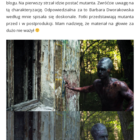
blogu. Na pierwszy strzał idzie postać mutanta. Zwróćcie uwagę na
tą charakteryzację. Odpowiedzialna za to Barbara Dworakowska
według mnie spisała się doskonale. Fotki przedstawiają mutanta
przed i w postprodukcji. Mam nadzieję, że materiał na głowie za
dużo nie ważył