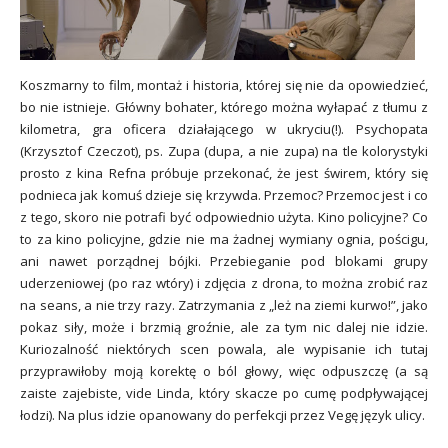
Koszmarny to film, montaż i historia, której się nie da opowiedzieć,
bo nie istnieje. Główny bohater, którego można wyłapać z tłumu z
kilometra, gra oficera działającego w ukryciu(!). Psychopata
(Krzysztof Czeczot), ps. Zupa (dupa, a nie zupa) na tle kolorystyki
prosto z kina Refna próbuje przekonać, że jest świrem, który się
podnieca jak komuś dzieje się krzywda. Przemoc? Przemoc jest i co
z tego, skoro nie potrafi być odpowiednio użyta. Kino policyjne? Co
to za kino policyjne, gdzie nie ma żadnej wymiany ognia, pościgu,
ani nawet porządnej bójki. Przebieganie pod blokami grupy
uderzeniowej (po raz wtóry) i zdjęcia z drona, to można zrobić raz
na seans, a nie trzy razy. Zatrzymania z „leż na ziemi kurwo!”, jako
pokaz siły, może i brzmią groźnie, ale za tym nic dalej nie idzie.
Kuriozalność niektórych scen powala, ale wypisanie ich tutaj
przyprawiłoby moją korektę o ból głowy, więc odpuszczę (a są
zaiste zajebiste, vide Linda, który skacze po cumę podpływającej
łodzi). Na plus idzie opanowany do perfekcji przez Vegę język ulicy.