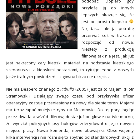
podobać. Dopiero gdy
przyłożę ją do innych
lepszych okazuje się, że
jest po prostu kiepska
No, tak… ale ja potrafię
przerwać coś w trakcie i
rozpocząć od nowa.
Niestety z produkcją
filmową tak nie jest. Jak już
jest nakręcony cały kiepski materiał, na podstawie kiepskiego
scenariusza, z kiepskimi postaciami, to cytując jedno z naszych
jakże trafnych powiedzeń – z gówna bicza nie ukręcisz.
Nie ma Despero znanego z
Pitbulla
(2005). Jest za to Majami (Piotr
Stramowski). Działający swego czasu pod przykrywką oficer
operacyjny zostaje przeniesiony na nowy dla siebie teren. Majami
ma teraz łapać mniejsze ryby na Mokotowie. Do tej pory, będąc
przez dwa lata wśród dilerów, dostał już po głowie na tyle mocno,
że wydział policyjnych psychologów zdecydował o jego nowym
miejscu pracy. Nowa komenda, nowe obowiązki. Obserwujemy
kilka interwencji i nie różni się to zbytnio od standardowych akcji z