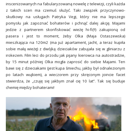
inscenizowanych na fabularyzowaną nowelę z telewizji
,
czyli każda
z takich scen ma czemuś służyć. Taki związek przyczynowo-
skutkowy na usługach Patryka Vegi, który nie ma lepszego
pomysłu jak zapoznać bohaterów i pchnąć dalej akcję. Majami
jedzie z partnerem skonfiskować wieżę hi-fi(!!) zakupioną od
pasera i jest to moment, żeby Olka (Maja Ostaszewska)
mieszkająca na 120m2 (ma już apartament, jacht, a teraz kupiła
sobie małą wieżę) z dwójką dzieciaków zabujała się w gliniarzu z
irokezem. Film leci do przodu jak pijany kierowca na autostradzie,
by 15 minut później Olka mogła zaprosić do siebie Majami. Ten
bawi się z dzieciakami (jest kupa śmiechu, jakby był odnalezionym
po latach wujkiem), a wieczorem przy skręconym joincie facet
stwierdza, że „czuję się jakbym znał cię 10 lat”. Tak się buduje
chemię między bohaterami!