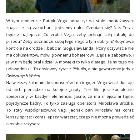
W tym momencie Patryk Vega odhaczył na stole montażowym:
znają się, są zakochani, jedziemy dalej. Czepiam się? Nie. Teraz
będzie najlepsze. Co zrobił Vega, żeby pchnąć całą fabułę do
przodu? Żeby poznać ze sobą tego złego z tym dobrym? Rutynowa
kontrola na drodze i „babcia” (Bogusław Linda), który oczywiście nie
ma dokumentów, mówi głównemu bohaterowi: „Będzie zabójstwo. I
ja w nim będę brał udział. A mówię ci to tylko dlatego, że mi tego nie
udowodnisz”. To dosłowny cytat z
Pitbulla
, a nie gaworzenie Jody z
Gwiezdnych Wojen
.
Największy żal mam do sponsorów i do tego, że Vega wciąż dostaje
od nich pieniądze na kolejne gnioty. Ten film jest kompletnie
spieprzony w każdym elemencie. Jasne, że ma miejscami fajne,
pojedyncze kadry. To tylko zasługa operatora Mirosława Brożka.
To stały współpracownik Vegi. Jednak pan Mirosław ma coraz
lepszy sprzęt i coraz lepszy warsztat, czego nie można powiedzieć
o osobie reżysera.