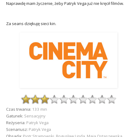
Naprawdę mam życzenie, żeby Patryk Vega już nie kręcił filmów.
Za seans dziękuję sieci kin.
Czas trwania:
133 min
Gatunek:
Sensacyjny
Reżyseria:
Patryk Vega
Scenariusz:
Patryk Vega
Obsada:
Piotr Stramowski, Bogusław Linda, Maja Ostaszewska,