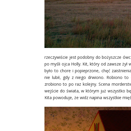
rzeczywiście jest podobny do bożyszcze ówcz
po myśli ojca Holly. Kit, który od zawsze ży
było to chore i popieprzone, chęć zaistnien
nie lubił, gdy z niego drwiono. Robiono to
zrobiono to po raz kolejny. Scena morderst
wejście do świata, w którym już wszystko b
Kita powoduje, że widz napina wszystkie mięśn