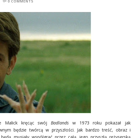
0 COMMENTS
ce Malick kręcąc swój
Badlands
w 1973 roku pokazał jak
wnym będzie twórcą w przyszłości. Jak bardzo treść, obraz i
będą musiały współgrać przez całą jego przyszłą reżyserską