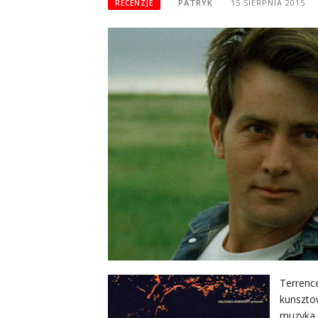
PATRYK
15 SIERPNIA 2015
RECENZJE
Terren
kunszto
muzyka 