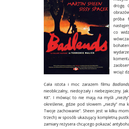
drogę. 
obrazów
próba f
następn
co widz
wówczas
bohater
wydarze
koment
zaobser
wciąż d
Cała istota i moc zarazem filmu
Badland
nieobliczalny, niedojrzały i niebezpieczny. J
Kit”. I mówiąc to nie mają na myśli „niez
określenie, gdzie pod słowem „niezły” ma 
Twoje zachowanie”. Sheen jest w kilku mome
trzech) w sposób ukazujący kompletną pustkę
zamiary reżysera chcącego pokazać antybohat