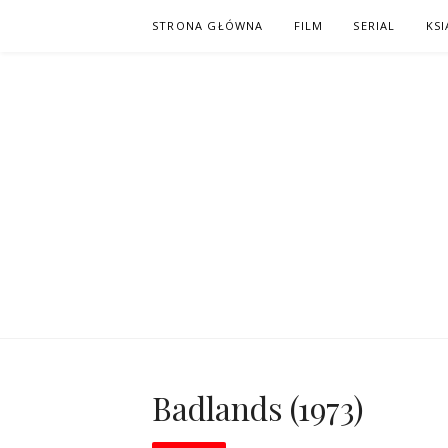
Skip
STRONA GŁÓWNA
FILM
SERIAL
KSI
to
content
PO NAPISAC
KOMIKS – KSIĄŻKA – KINO
Badlands (1973)