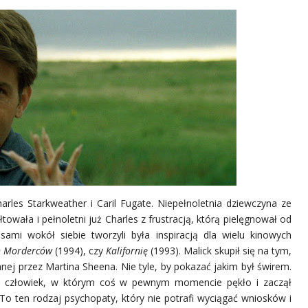
rles Starkweather i Caril Fugate. Niepełnoletnia dziewczyna ze
towała i pełnoletni już Charles z frustracją, którą pielęgnował od
 sami wokół siebie tworzyli była inspiracją dla wielu kinowych
h Morderców
(1994), czy
Kalifornię
(1993). Malick skupił się na tym,
nej przez Martina Sheena. Nie tyle, by pokazać jakim był świrem.
To człowiek, w którym coś w pewnym momencie pękło i zaczął
To ten rodzaj psychopaty, który nie potrafi wyciągać wniosków i