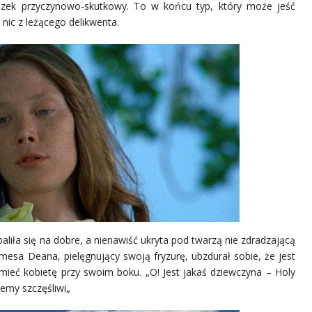
iązek przyczynowo-skutkowy. To w końcu typ, który może jeść
nic z leżącego delikwenta.
ła się na dobre, a nienawiść ukryta pod twarzą nie zdradzającą
esa Deana, pielęgnujący swoją fryzurę, ubzdurał sobie, że jest
mieć kobietę przy swoim boku. „O! Jest jakaś dziewczyna – Holy
iemy szczęśliwi
„