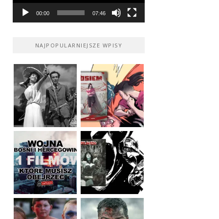
00:00
07:46
NAJPOPULARNIEJSZE WPISY