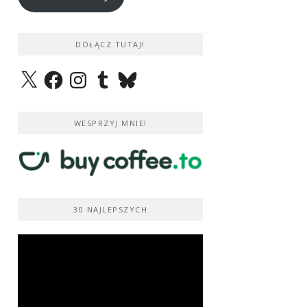
DOŁĄCZ TUTAJ!
X
Facebook
Instagram
Tumblr
Bluesky
WESPRZYJ MNIE!
30 NAJLEPSZYCH
Odtwarzacz
video