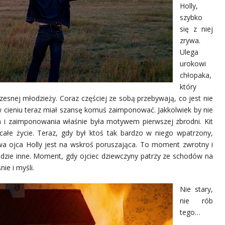
Holly,
szybko
się z niej
zrywa.
Ulega
urokowi
chłopaka,
który
esnej młodzieży. Coraz częściej ze sobą przebywają, co jest nie
ł w cieniu teraz miał szansę komuś zaimponować. Jakkolwiek by nie
ia i zaimponowania właśnie była motywem pierwszej zbrodni. Kit
 całe życie. Teraz, gdy był ktoś tak bardzo w niego wpatrzony,
wa ojca Holly jest na wskroś poruszająca. To moment zwrotny i
ędzie inne. Moment, gdy ojciec dziewczyny patrzy ze schodów na
ie i myśli.
Nie stary,
nie rób
tego…