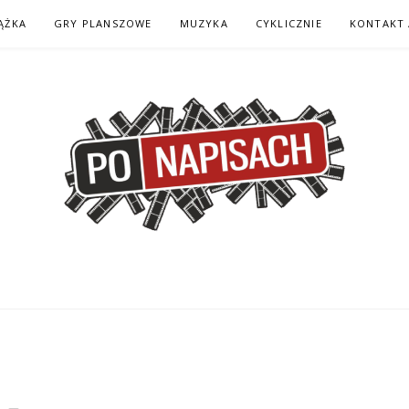
ĄŻKA
GRY PLANSZOWE
MUZYKA
CYKLICZNIE
KONTAKT 
H – KOMIKS – KSI