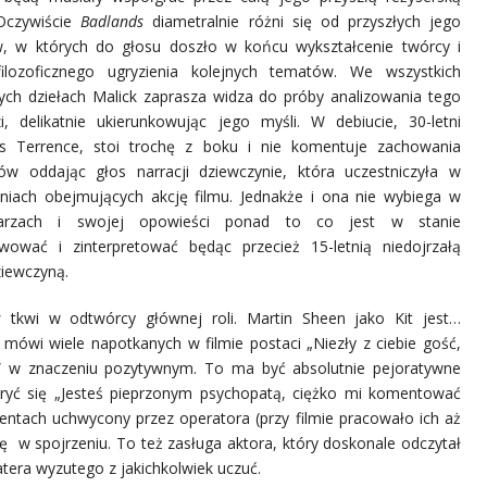
Oczywiście
Badlands
diametralnie różni się od przyszłych jego
, w których do głosu doszło w końcu wykształcenie twórcy i
ilozoficznego ugryzienia kolejnych tematów. We wszystkich
ych dziełach Malick zaprasza widza do próby analizowania
tego
i, delikatnie ukierunkowując jego myśli. W
debiucie, 30-letni
 Terrence, stoi trochę z boku i nie komentuje zachowania
ów oddając głos narracji dziewczynie, która uczestniczyła w
niach obejmujących akcję filmu. Jednakże i ona nie wybiega w
arzach i swojej opowieści ponad to co jest w stanie
wować i zinterpretować będąc przecież 15-letnią niedojrzałą
ziewczyną.
s
tkwi w odtwórcy głównej roli. Martin Sheen jako Kit jest…
ak mówi wiele napotkanych w filmie postaci „Niezły z ciebie gość,
ły” w znaczeniu pozytywnym. To ma być absolutnie pejoratywne
kryć się „Jesteś pieprzonym psychopatą, ciężko mi komentować
ntach uchwycony przez operatora (przy filmie pracowało ich aż
 w spojrzeniu. To też zasługa aktora, który doskonale odczytał
era wyzutego z jakichkolwiek uczuć.