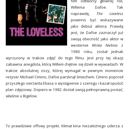
film odtwórcy głównej roli,
Willema Dafoe. Tak
naprawdę,
The Loveless
powinno być wskazywane
jako debiut aktora. Prawdą
jest, że Dafoe
zaznaczył już
swoją obecność jako aktor
w
westernie
Wrota Niebios
z
1980 roku, został jednak
wyrzucony w trakcie zdjęć do tego filmu. Jest przy tej okazji
zabawna anegdota, którą Willem chętnie się dzieli w wywiadach. W
trakcie absolutnej ciszy, której wymagał w pewnym momencie
reżyser Michael Cimino, Dafoe parsknął śmiechem. Cimino poprosił
przyszłego sierżanta Eliasa o wystąpienie z szeregu i kazał opuścić
plan zdjęciowy. Dopiero w 1982 dostał swoją pełnoprawną postać,
właśnie u Bigelow.
To prawdziwie offowy projekt. Klimat kina niezależnego uderza z