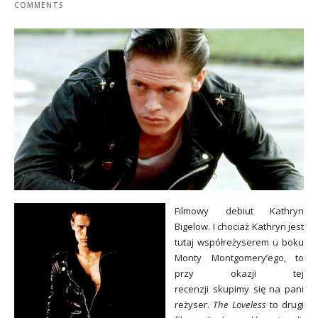
COMMENTS
Filmowy debiut Kathryn
Bigelow. I chociaż Kathryn jest
tutaj współreżyserem u boku
Monty Montgomery’ego, to
przy okazji tej
recenzji
skupimy się na
pani
reżyser.
The Loveless
to drugi