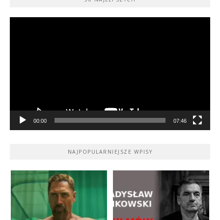
Odtwarzacz
video
00:00
07:46
NAJPOPULARNIEJSZE WPISY