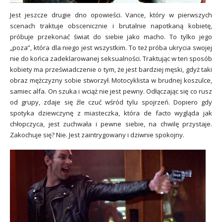
Jest jeszcze drugie dno opowieści. Vance, który w pierwszych
scenach traktuje obscenicznie i brutalnie napotkaną kobietę,
próbuje przekonać świat do siebie jako macho. To tylko jego
„poza”, która dla niego jest wszystkim. To też próba ukrycia swojej
nie do końca zadeklarowanej seksualności. Traktując w ten sposób
kobiety ma przeświadczenie o tym, że jest bardziej męski, gdyż taki
obraz mężczyzny sobie stworzył. Motocyklista w brudnej koszulce,
samiec alfa. On szuka i wciąż nie jest pewny. Odłączając się co rusz
od grupy, zdaje się źle czuć wśród tylu spojrzeń. Dopiero gdy
spotyka dziewczynę z miasteczka, która de facto wygląda jak
chłopczyca, jest zuchwała i pewne siebie, na chwilę przystaje.
Zakochuje się? Nie. Jest zaintrygowany i dziwnie spokojny.