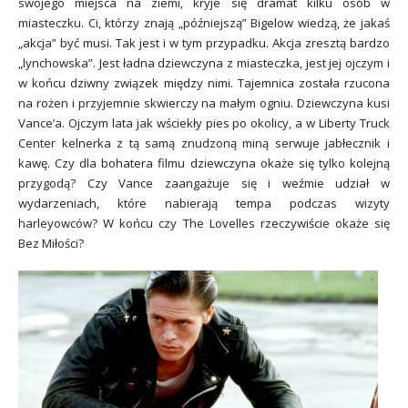
swojego miejsca na ziemi, kryje się dramat kilku osób w
miasteczku. Ci, którzy znają „późniejszą” Bigelow wiedzą, że jakaś
„akcja” być musi. Tak jest i w tym przypadku. Akcja zresztą bardzo
„lynchowska”. Jest ładna dziewczyna z miasteczka, jest jej ojczym i
w końcu dziwny związek między nimi. Tajemnica została rzucona
na rożen i przyjemnie skwierczy na małym ogniu. Dziewczyna kusi
Vance’a. Ojczym lata jak wściekły pies po okolicy, a w Liberty Truck
Center kelnerka z tą samą znudzoną miną serwuje jabłecznik i
kawę. Czy dla bohatera filmu dziewczyna okaże się tylko kolejną
przygodą? Czy Vance zaangażuje się i weźmie udział w
wydarzeniach, które nabierają tempa podczas wizyty
harleyowców? W końcu czy The Lovelles rzeczywiście okaże się
Bez Miłości?