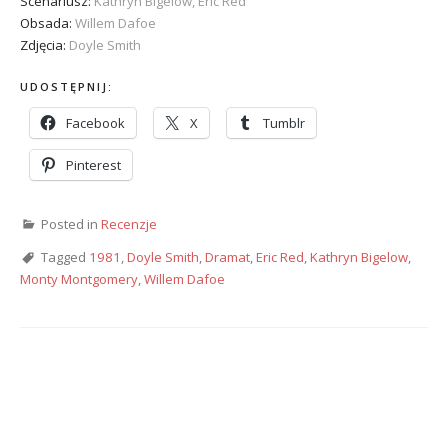
Scenariusz:
Kathryn Bigelow, Eric Red
Obsada:
Willem Dafoe
Zdjęcia:
Doyle Smith
UDOSTĘPNIJ:
Facebook
X
Tumblr
Pinterest
Posted in
Recenzje
Tagged
1981
,
Doyle Smith
,
Dramat
,
Eric Red
,
Kathryn Bigelow
,
Monty Montgomery
,
Willem Dafoe