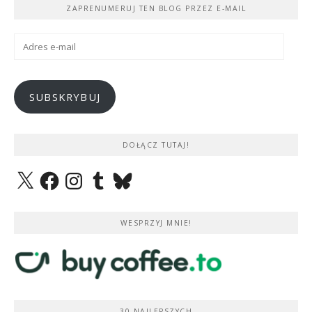
ZAPRENUMERUJ TEN BLOG PRZEZ E-MAIL
Adres
e-
mail
SUBSKRYBUJ
DOŁĄCZ TUTAJ!
X
Facebook
Instagram
Tumblr
Bluesky
WESPRZYJ MNIE!
30 NAJLEPSZYCH