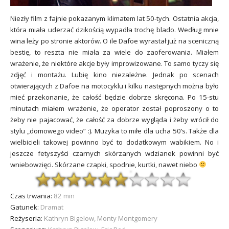
Niezły film z fajnie pokazanym klimatem lat 50-tych. Ostatnia akcja,
która miała uderzać dzikością wypadła trochę blado. Według mnie
wina leży po stronie aktorów. O ile Dafoe wyrastał już na sceniczną
bestię, to reszta nie miała za wiele do zaoferowania. Miałem
wrażenie, że niektóre akcje były improwizowane. To samo tyczy się
zdjęć i montażu. Lubię kino niezależne. Jednak po scenach
otwierających z Dafoe na motocyklu i kilku następnych można było
mieć przekonanie, że całość będzie dobrze skręcona. Po 15-stu
minutach miałem wrażenie, że operator został poproszony o to
żeby nie pajacować, że całość za dobrze wygląda i żeby wrócił do
stylu „domowego video” :). Muzyka to miłe dla ucha 50’s. Także dla
wielbicieli takowej powinno być to dodatkowym wabikiem. No i
jeszcze fetyszyści czarnych skórzanych wdzianek powinni być
wniebowzięci. Skórzane czapki, spodnie, kurtki, nawet niebo
Czas trwania:
82 min
Gatunek:
Dramat
Reżyseria:
Kathryn Bigelow, Monty Montgomery