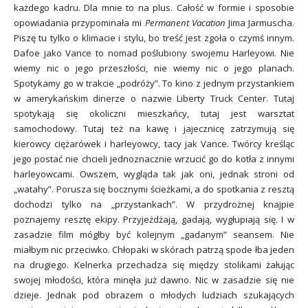
każdego kadru. Dla mnie to na plus. Całość w formie i sposobie
opowiadania przypominała mi
Permanent Vacation
Jima Jarmuscha.
Piszę tu tylko o klimacie i stylu, bo treść jest zgoła o czymś innym.
Dafoe jako Vance to nomad poślubiony swojemu Harleyowi. Nie
wiemy nic o jego przeszłości, nie wiemy nic o jego planach.
Spotykamy go w trakcie „podróży”. To kino z jednym przystankiem
w amerykańskim dinerze o nazwie Liberty Truck Center. T
utaj
spotykają się okoliczni mieszkańcy, tutaj jest warsztat
samochodowy. Tutaj też na kawę i jajecznicę zatrzymują się
kierowcy ciężarówek i harleyowcy, tacy jak Vance. Twórcy kreśląc
jego postać nie chcieli jednoznacznie wrzucić go do kotła z innymi
harleyowcami. Owszem, wygląda tak jak oni, jednak stroni od
„watahy”. Porusza się bocznymi ścieżkami, a do spotkania z resztą
dochodzi tylko na „przystankach”. W przydrożnej knajpie
poznajemy resztę ekipy. Przyjeżdżają, gadają, wygłupiają się. I w
zasadzie film mógłby być kolejnym „gadanym” seansem. Nie
miałbym nic przeciwko. Chłopaki w skórach patrzą spode łba jeden
na drugiego. Kelnerka przechadza się między stolikami żałując
swojej młodości, która minęła już dawno. Nic w zasadzie się nie
dzieje. Jednak pod obrazem o młodych ludziach szukających