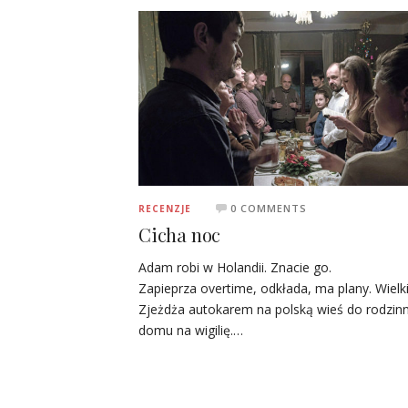
0 COMMENTS
RECENZJE
Cicha noc
Adam robi w Holandii. Znacie go.
Zapieprza overtime, odkłada, ma plany. Wielki
Zjeżdża autokarem na polską wieś do rodzin
domu na wigilię.…