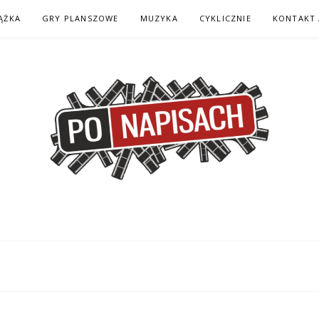
ĄŻKA
GRY PLANSZOWE
MUZYKA
CYKLICZNIE
KONTAKT 
H – KOMIKS – KSI