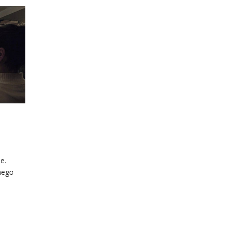
e.
nego