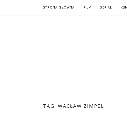
Skip
STRONA GŁÓWNA
FILM
SERIAL
KSI
to
content
PO NAPISAC
KOMIKS – KSIĄŻKA – KINO
TAG:
WACŁAW ZIMPEL