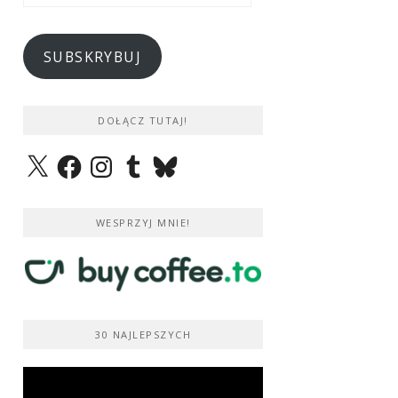
e-
mail
SUBSKRYBUJ
DOŁĄCZ TUTAJ!
X
Facebook
Instagram
Tumblr
Bluesky
WESPRZYJ MNIE!
30 NAJLEPSZYCH
Odtwarzacz
video