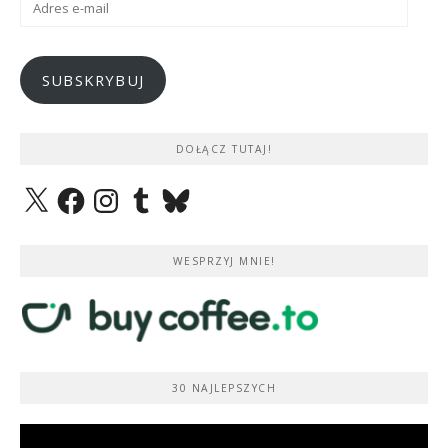
e-
mail
SUBSKRYBUJ
DOŁĄCZ TUTAJ!
X
Facebook
Instagram
Tumblr
Bluesky
WESPRZYJ MNIE!
30 NAJLEPSZYCH
Odtwarzacz