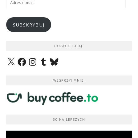
e-
mail
SUBSKRYBUJ
DOŁĄCZ TUTAJ!
X
Facebook
Instagram
Tumblr
Bluesky
WESPRZYJ MNIE!
30 NAJLEPSZYCH
Odtwarzacz