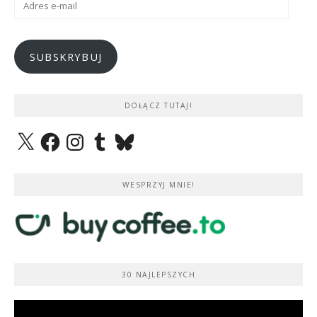
e-
mail
SUBSKRYBUJ
DOŁĄCZ TUTAJ!
X
Facebook
Instagram
Tumblr
Bluesky
WESPRZYJ MNIE!
30 NAJLEPSZYCH
Odtwarzacz