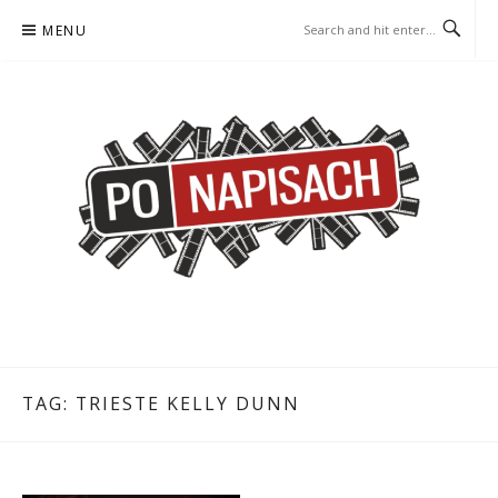
Skip
MENU
to
content
PO NAPISACH – KOMIKS –
KOMIKS – KSIĄŻKA – KINO
KSIĄŻKA – KINO
TAG:
TRIESTE KELLY DUNN