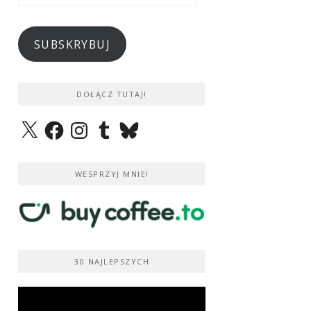
e-
mail
SUBSKRYBUJ
DOŁĄCZ TUTAJ!
X
Facebook
Instagram
Tumblr
Bluesky
WESPRZYJ MNIE!
30 NAJLEPSZYCH
Odtwarzacz
video