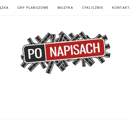
ĄŻKA
GRY PLANSZOWE
MUZYKA
CYKLICZNIE
KONTAKT 
H – KOMIKS – KSI