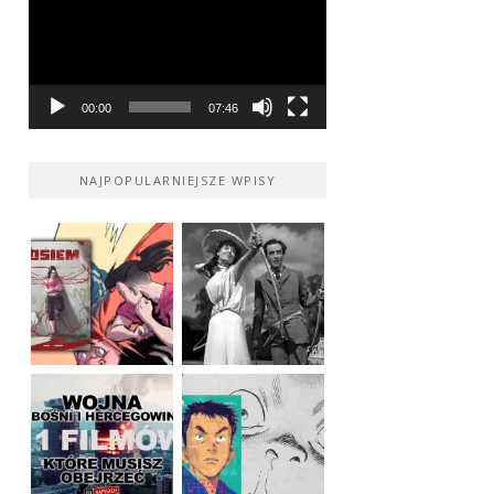
00:00
07:46
NAJPOPULARNIEJSZE WPISY