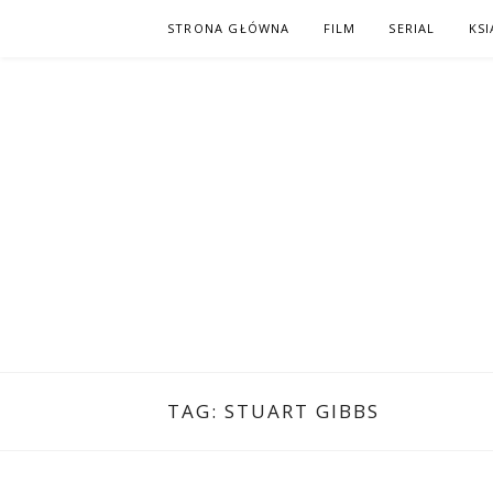
Skip
STRONA GŁÓWNA
FILM
SERIAL
KSI
to
content
PO NAPISAC
KOMIKS – KSIĄŻKA – KINO
TAG:
STUART GIBBS