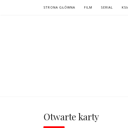
Skip
STRONA GŁÓWNA
FILM
SERIAL
KSI
to
content
PO NAPISAC
KOMIKS – KSIĄŻKA – KINO
Otwarte karty