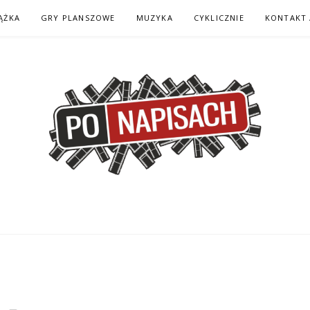
ĄŻKA
GRY PLANSZOWE
MUZYKA
CYKLICZNIE
KONTAKT 
H – KOMIKS – KSI