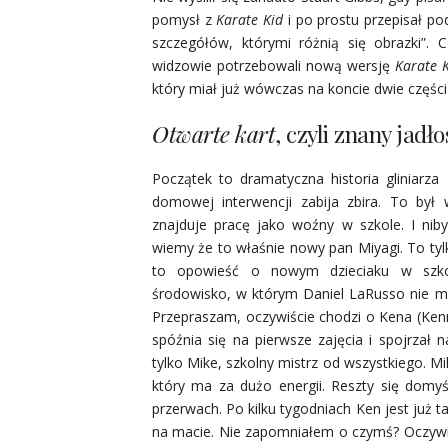
pomysł z
Karate Kid
i po prostu przepisał po
szczegółów, którymi różnią się obrazki”. 
widzowie potrzebowali nową wersję
Karate 
który miał już wówczas na koncie dwie częśc
Otwarte kart
, czyli znany jadło
Początek to dramatyczna historia gliniarza B
domowej interwencji zabija zbira. To był 
znajduje pracę jako woźny w szkole. I nib
wiemy że to właśnie nowy pan Miyagi. To tylko
to opowieść o nowym dzieciaku w szko
środowisko, w którym Daniel LaRusso nie ma 
Przepraszam, oczywiście chodzi o Kena (Kenn
spóźnia się na pierwsze zajęcia i spojrzał
tylko Mike, szkolny mistrz od wszystkiego. 
który ma za dużo energii. Reszty się domy
przerwach. Po kilku tygodniach Ken jest już
na macie. Nie zapomniałem o czymś? Oczywiśc