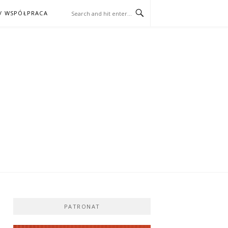
/ WSPÓŁPRACA
ĄŻKA – KINO
PATRONAT