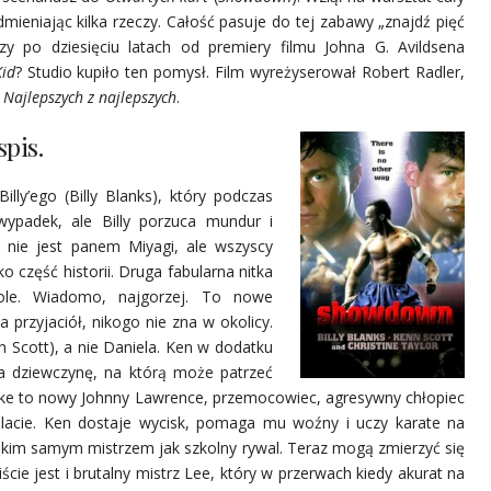
dmieniając kilka rzeczy. Całość pasuje do tej zabawy „znajdź pięć
Czy po dziesięciu latach od premiery filmu Johna G. Avildsena
Kid
? Studio kupiło ten pomysł. Film wyreżyserował Robert Radler,
i
Najlepszych z najlepszych
.
spis.
illy’ego (Billy Blanks), który podczas
wypadek, ale Billy porzuca mundur i
y nie jest panem Miyagi, ale wszyscy
 część historii. Druga fabularna nitka
le. Wiadomo, najgorzej. To nowe
przyjaciół, nikogo nie zna w okolicy.
 Scott), a nie Daniela. Ken w dodatku
 na dziewczynę, na którą może patrzeć
Mike to nowy Johnny Lawrence, przemocowiec, agresywny chłopiec
ślacie. Ken dostaje wycisk, pomaga mu woźny i uczy karate na
 takim samym mistrzem jak szkolny rywal. Teraz mogą zmierzyć się
ie jest i brutalny mistrz Lee, który w przerwach kiedy akurat na