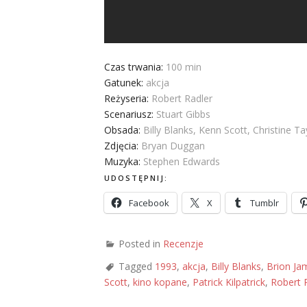
Czas trwania:
100 min
Gatunek:
akcja
Reżyseria:
Robert Radler
Scenariusz:
Stuart Gibbs
Obsada:
Billy Blanks, Kenn Scott, Christine Ta
Zdjęcia:
Bryan Duggan
Muzyka:
Stephen Edwards
UDOSTĘPNIJ:
Facebook
X
Tumblr
Posted in
Recenzje
Tagged
1993
,
akcja
,
Billy Blanks
,
Brion Ja
Scott
,
kino kopane
,
Patrick Kilpatrick
,
Robert 