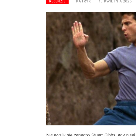
PATRYK
13 KWIETNIA 2025
RECENZJE
Nie wysilił się zanadto Stuart Gibbs, gdy pisa