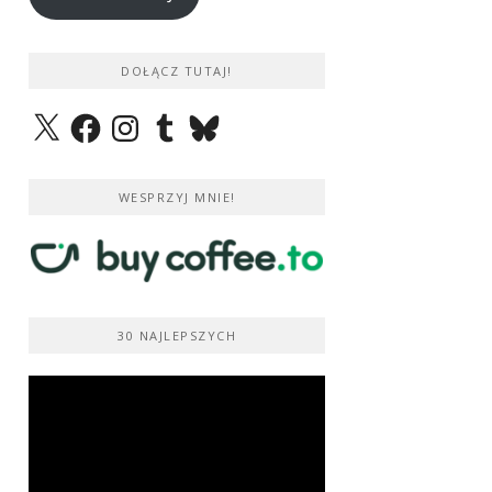
DOŁĄCZ TUTAJ!
X
Facebook
Instagram
Tumblr
Bluesky
WESPRZYJ MNIE!
30 NAJLEPSZYCH
Odtwarzacz
video