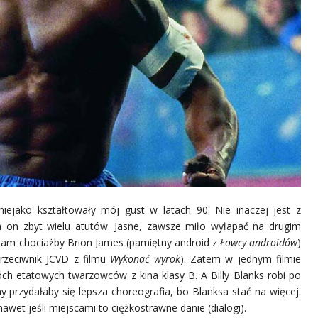
ejako kształtowały mój gust w latach 90. Nie inaczej jest z
da on zbyt wielu atutów. Jasne, zawsze miło wyłapać na drugim
ę tam chociażby Brion James (pamiętny android z
Łowcy androidów
)
przeciwnik JCVD z filmu
Wykonać wyrok
). Zatem w jednym filmie
h etatowych twarzowców z kina klasy B. A Billy Blanks robi po
ny przydałaby się lepsza choreografia, bo Blanksa stać na więcej.
wet jeśli miejscami to ciężkostrawne danie (dialogi).