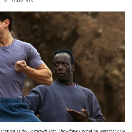
0 COMMENTS
ł scenariusz do
Otwartych kart
(
Showdown
). Wziął na warsztat cały