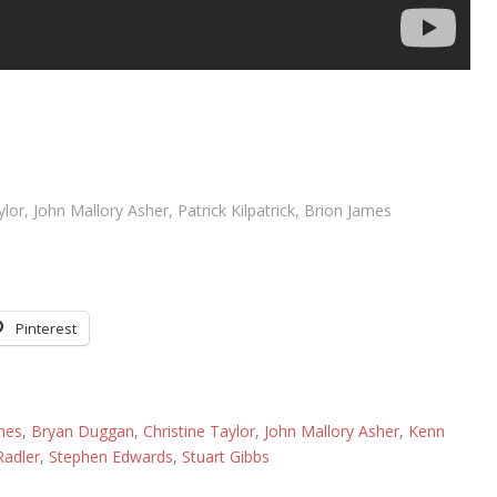
ylor, John Mallory Asher, Patrick Kilpatrick, Brion James
Pinterest
mes
,
Bryan Duggan
,
Christine Taylor
,
John Mallory Asher
,
Kenn
Radler
,
Stephen Edwards
,
Stuart Gibbs