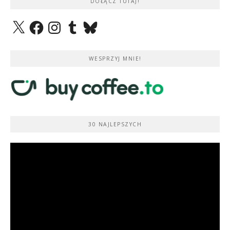
DOŁĄCZ TUTAJ!
X
Facebook
Instagram
Tumblr
Bluesky
WESPRZYJ MNIE!
30 NAJLEPSZYCH
Odtwarzacz
video