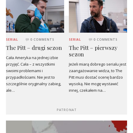
SERIAL
0 COMMENTS
SERIAL
0 COMMENTS
The Pitt – drugi sezon
The Pitt – pierwszy
sezon
Cała Ameryka na jednej izbie
przyjęć. Cała – z wszystkimi
Jeżeli miarą dobrego serialu jest
swoimi problemami i
zaangażowanie widza, to The
przypadłościami. Nie jest to
Pitt musi dostać ocenę bardzo
szczególnie oryginalny zabieg,
wysoką. Nie mogę wystawić
ale…
innej, czekałem na…
PATRONAT