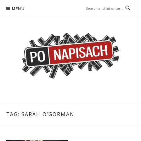
Skip
MENU
to
content
PO NAPISACH – KOMIKS –
KOMIKS – KSIĄŻKA – KINO
KSIĄŻKA – KINO
TAG:
SARAH O’GORMAN