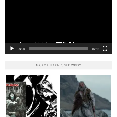
video
00:00
07:46
NAJPOPULARNIEJSZE WPISY