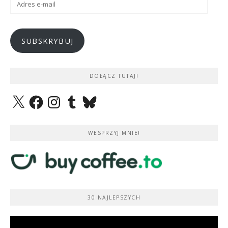
e-
mail
SUBSKRYBUJ
DOŁĄCZ TUTAJ!
X
Facebook
Instagram
Tumblr
Bluesky
WESPRZYJ MNIE!
30 NAJLEPSZYCH
Odtwarzacz