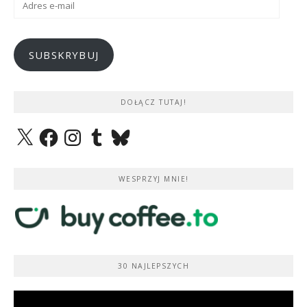
e-
mail
SUBSKRYBUJ
DOŁĄCZ TUTAJ!
X
Facebook
Instagram
Tumblr
Bluesky
WESPRZYJ MNIE!
30 NAJLEPSZYCH
Odtwarzacz