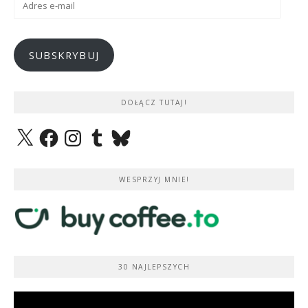
e-
mail
SUBSKRYBUJ
DOŁĄCZ TUTAJ!
X
Facebook
Instagram
Tumblr
Bluesky
WESPRZYJ MNIE!
30 NAJLEPSZYCH
Odtwarzacz