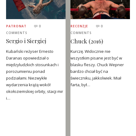
PATRONAT
0
RECENZJE
0
COMMENTS
COMMENTS
Sergio i Siergiej
Chuck (2016)
Kubański reżyser Ernesto
Kurczę. Widocznie nie
Daranas opowiedział o
wszystkim pisane jest być w
międzyludzkich stosunkach i
blasku fleszy. Chuck Wepner
porozumieniu ponad
bardzo chciał być na
podziałami. Niezwykłe
świeczniku, jakkolwiek. Miał
wydarzenia krążą wokół
farta, był…
okołoziemskiej orbity, stacji mir
i…