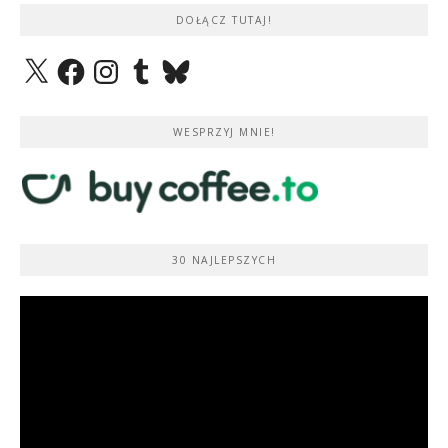
DOŁĄCZ TUTAJ!
X
Facebook
Instagram
Tumblr
Bluesky
WESPRZYJ MNIE!
30 NAJLEPSZYCH
Odtwarzacz
video