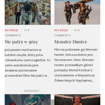
RECENZJE
4
RECENZJE
0
COMMENTS
COMMENTS
Monster Hunter
Nie patrz w górę
Film na podstawie gry Monster
Jest pewien mechanizm w
Hunter, która podobno jest
ludzkim umyśle, który pcha
fenomenem. Hmm. Monster
człowieka ku samozagładzie. To
Hunter postawiłbym gdzieś
samo autodestrukcyjne
pomiędzy Mortal Kombat 2:
działanie jest tematem
Unicestwienie a Wojownicze
przewodnim filmu Nie patrz w…
Żółwie Ninja III. Najchętniej…
PATRONAT