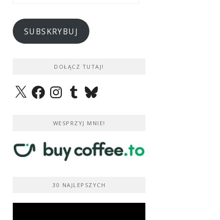
e-
mail
SUBSKRYBUJ
DOŁĄCZ TUTAJ!
X
Facebook
Instagram
Tumblr
Bluesky
WESPRZYJ MNIE!
30 NAJLEPSZYCH
Odtwarzacz
video