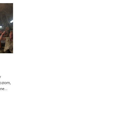
y
poziom,
pane…