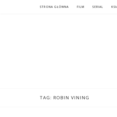
Skip
STRONA GŁÓWNA
FILM
SERIAL
KSI
to
content
PO NAPISAC
KOMIKS – KSIĄŻKA – KINO
TAG:
ROBIN VINING