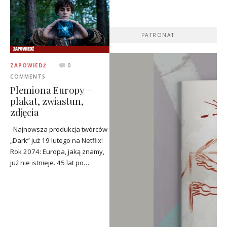
PATRONAT
ZAPOWIEDŹ
0
COMMENTS
Plemiona Europy –
plakat, zwiastun,
zdjęcia
Najnowsza produkcja twórców
„Dark” już 19 lutego na Netflix!
Rok 2074: Europa, jaką znamy,
już nie istnieje. 45 lat po…