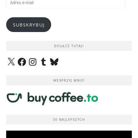
e-
mail
SUBSKRYBUJ
DOŁĄCZ TUTAJ!
X
Facebook
Instagram
Tumblr
Bluesky
WESPRZYJ MNIE!
30 NAJLEPSZYCH
Odtwarzacz