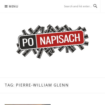
Skip
MENU
to
content
PO NAPISACH – KOMIKS –
KOMIKS – KSIĄŻKA – KINO
KSIĄŻKA – KINO
TAG:
PIERRE-WILLIAM GLENN