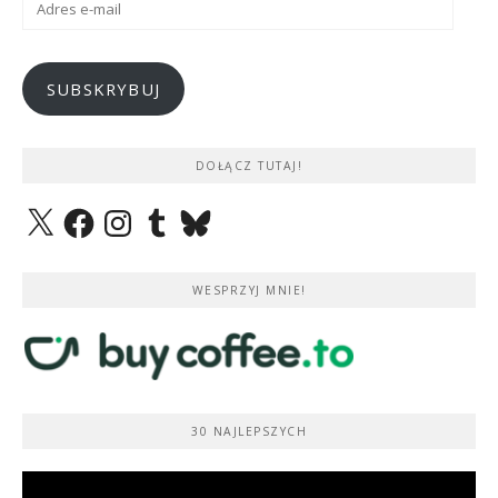
e-
mail
SUBSKRYBUJ
DOŁĄCZ TUTAJ!
X
Facebook
Instagram
Tumblr
Bluesky
WESPRZYJ MNIE!
30 NAJLEPSZYCH
Odtwarzacz