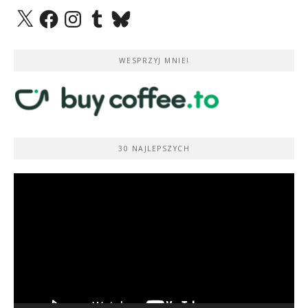
X
Facebook
Instagram
Tumblr
Bluesky
WESPRZYJ MNIE!
30 NAJLEPSZYCH
Odtwarzacz
video