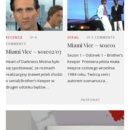
RECENZJE
4
SERIAL
3 COMMENTS
Miami Vice – s01e01
COMMENTS
Miami Vice – s01e02/03
Sezon 1 – Odcinek 1 – Brother’s
Heart of Darkness Można było
Keeper Premiera pilota miała
się spodziewać, że rozmach
miejsce szóstego września
realizacyjny (nawet jeżeli chodzi
1984 roku. Twórcą serii i
o serial) Brother’s Keeper w
autorem scenariusza…
drugim odcinku będzie…
PATRONAT