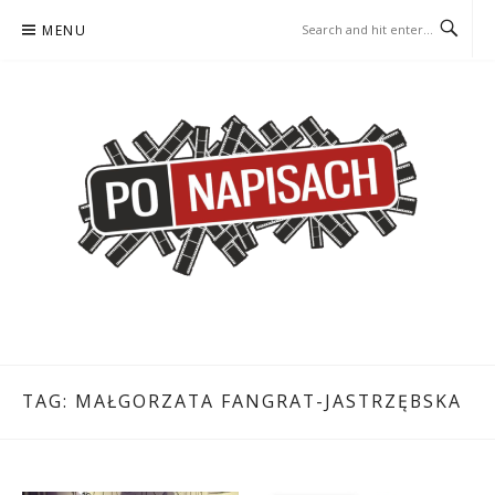
Skip
MENU
to
content
PO NAPISACH – KOMIKS –
KOMIKS – KSIĄŻKA – KINO
KSIĄŻKA – KINO
TAG:
MAŁGORZATA FANGRAT-JASTRZĘBSKA