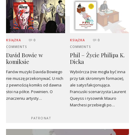
KSIĄŻKA
0
KSIĄŻKA
0
COMMENTS
COMMENTS
David Bowie w
Phil – Życie Philipa K.
komiksie
Dicka
Fanów muzyki Davida Bowiego
Wybiórcza (nie mogła być inna
nie muszę przekonywać. U nich
przy tak skromnym formacie),
z pewnością komiks od dawna
ale satysfakcjonująca.
stoi na półce. Powinien. O
Francuski scenarzysta Laurent
znaczeniu artysty…
Queyss i rysownik Mauro
Marchesi przebiegli po…
PATRONAT