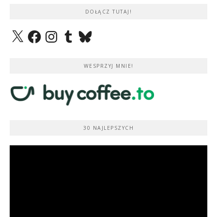
DOŁĄCZ TUTAJ!
X
Facebook
Instagram
Tumblr
Bluesky
WESPRZYJ MNIE!
30 NAJLEPSZYCH
Odtwarzacz
video