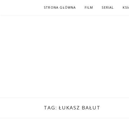
Skip
STRONA GŁÓWNA
FILM
SERIAL
KSI
to
content
PO NAPISAC
KOMIKS – KSIĄŻKA – KINO
TAG:
ŁUKASZ BAŁUT