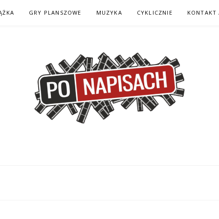
ĄŻKA
GRY PLANSZOWE
MUZYKA
CYKLICZNIE
KONTAKT 
H – KOMIKS – KSI