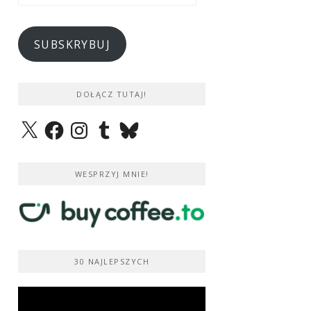
e-
mail
SUBSKRYBUJ
DOŁĄCZ TUTAJ!
X
Facebook
Instagram
Tumblr
Bluesky
WESPRZYJ MNIE!
30 NAJLEPSZYCH
Odtwarzacz
video