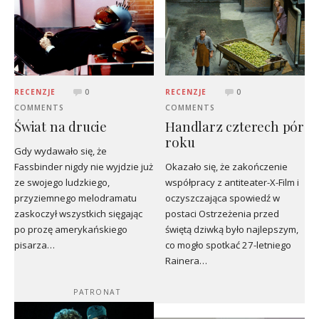
RECENZJE
0
RECENZJE
0
COMMENTS
COMMENTS
Świat na drucie
Handlarz czterech pór
roku
Gdy wydawało się, że
Fassbinder nigdy nie wyjdzie już
Okazało się, że zakończenie
ze swojego ludzkiego,
współpracy z antiteater-X-Film i
przyziemnego melodramatu
oczyszczająca spowiedź w
zaskoczył wszystkich sięgając
postaci Ostrzeżenia przed
po prozę amerykańskiego
świętą dziwką było najlepszym,
pisarza…
co mogło spotkać 27-letniego
Rainera…
PATRONAT