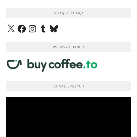
DOŁĄCZ TUTAJ!
X
Facebook
Instagram
Tumblr
Bluesky
WESPRZYJ MNIE!
30 NAJLEPSZYCH
Odtwarzacz
video