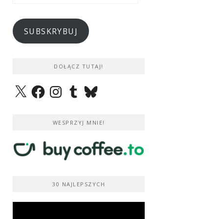
e-
mail
SUBSKRYBUJ
DOŁĄCZ TUTAJ!
X
Facebook
Instagram
Tumblr
Bluesky
WESPRZYJ MNIE!
30 NAJLEPSZYCH
Odtwarzacz
video