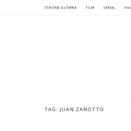
Skip
STRONA GŁÓWNA
FILM
SERIAL
KSI
to
content
PO NAPISAC
KOMIKS – KSIĄŻKA – KINO
TAG:
JUAN ZANOTTO