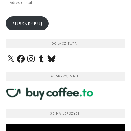
e-
mail
SUBSKRYBUJ
DOŁĄCZ TUTAJ!
X
Facebook
Instagram
Tumblr
Bluesky
WESPRZYJ MNIE!
30 NAJLEPSZYCH
Odtwarzacz