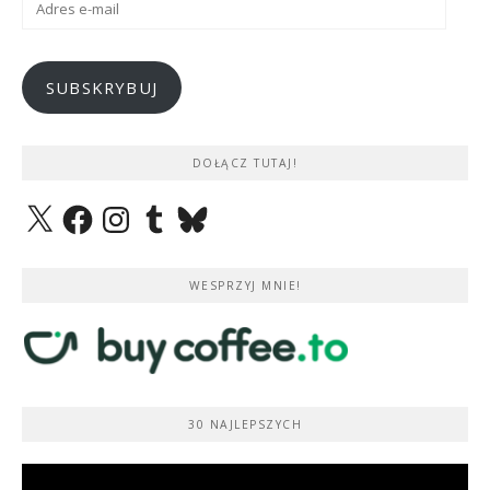
e-
mail
SUBSKRYBUJ
DOŁĄCZ TUTAJ!
X
Facebook
Instagram
Tumblr
Bluesky
WESPRZYJ MNIE!
30 NAJLEPSZYCH
Odtwarzacz