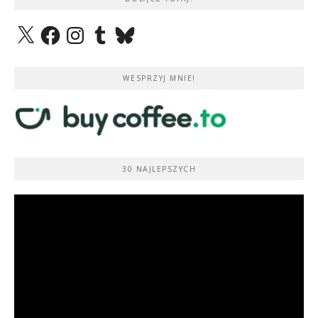
X
Facebook
Instagram
Tumblr
Bluesky
WESPRZYJ MNIE!
30 NAJLEPSZYCH
Odtwarzacz
video