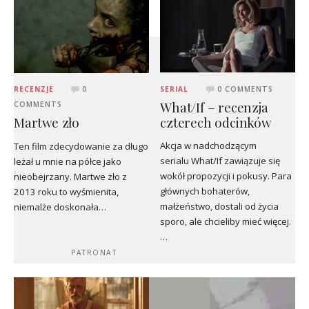
SERIAL
0 COMMENTS
RECENZJE
0
What/If – recenzja
COMMENTS
czterech odcinków
Martwe zło
Akcja w nadchodzącym
Ten film zdecydowanie za długo
serialu What/If zawiązuje się
leżał u mnie na półce jako
wokół propozycji i pokusy. Para
nieobejrzany. Martwe zło z
głównych bohaterów,
2013 roku to wyśmienita,
małżeństwo, dostali od życia
niemalże doskonała…
sporo, ale chcieliby mieć więcej.
…
PATRONAT