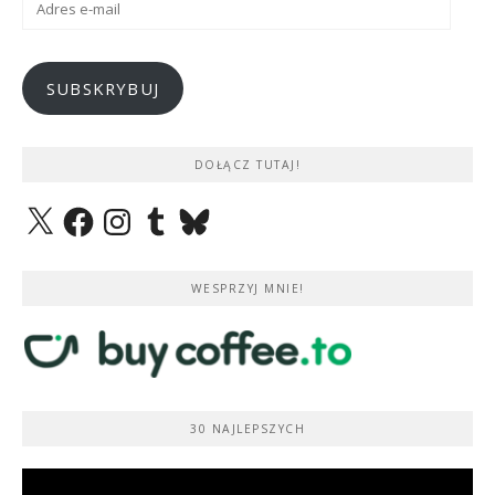
e-
mail
SUBSKRYBUJ
DOŁĄCZ TUTAJ!
X
Facebook
Instagram
Tumblr
Bluesky
WESPRZYJ MNIE!
30 NAJLEPSZYCH
Odtwarzacz