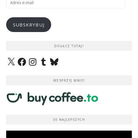
e-
mail
SUBSKRYBUJ
DOŁĄCZ TUTAJ!
X
Facebook
Instagram
Tumblr
Bluesky
WESPRZYJ MNIE!
30 NAJLEPSZYCH
Odtwarzacz