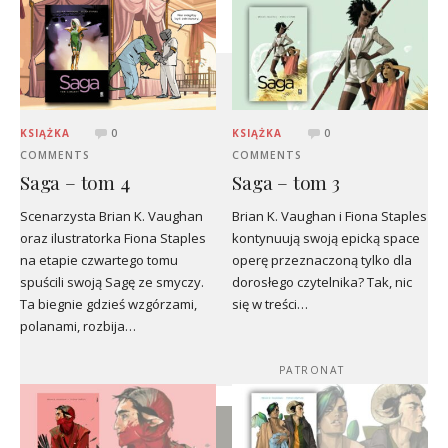
KSIĄŻKA
0
KSIĄŻKA
0
COMMENTS
COMMENTS
Saga – tom 4
Saga – tom 3
Scenarzysta Brian K. Vaughan
Brian K. Vaughan i Fiona Staples
oraz ilustratorka Fiona Staples
kontynuują swoją epicką space
na etapie czwartego tomu
operę przeznaczoną tylko dla
spuścili swoją Sagę ze smyczy.
dorosłego czytelnika? Tak, nic
Ta biegnie gdzieś wzgórzami,
się w treści…
polanami, rozbija…
PATRONAT