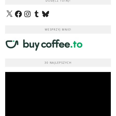
DOŁĄCZ TUTAJ!
X
Facebook
Instagram
Tumblr
Bluesky
WESPRZYJ MNIE!
30 NAJLEPSZYCH
Odtwarzacz
video