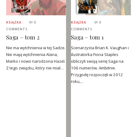
KSIĄŻKA
0
KSIĄŻKA
0
COMMENTS
COMMENTS
Saga – tom 2
Saga – tom 1
Nie ma wytchnienia w tej Sadze.
Scenarzysta Brian K. Vaughan i
Nie mają wytchnienia Alana,
ilustratorka Fiona Staples
Marko i nowo narodzona Hazel.
obliczyli swoją serię Saga na
Z tego związku, który nie miał…
106 numerów. Ambitnie.
Przygodę rozpoczęli w 2012
roku,…