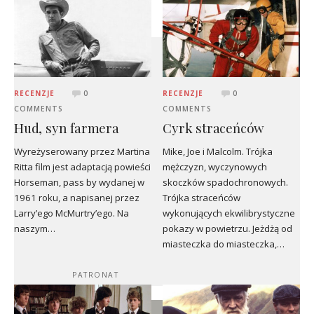
RECENZJE
0
RECENZJE
0
COMMENTS
COMMENTS
Hud, syn farmera
Cyrk straceńców
Wyreżyserowany przez Martina
Mike, Joe i Malcolm. Trójka
Ritta film jest adaptacją powieści
mężczyzn, wyczynowych
Horseman, pass by wydanej w
skoczków spadochronowych.
1961 roku, a napisanej przez
Trójka straceńców
Larry’ego McMurtry’ego. Na
wykonujących ekwilibrystyczne
naszym…
pokazy w powietrzu. Jeżdżą od
miasteczka do miasteczka,…
PATRONAT