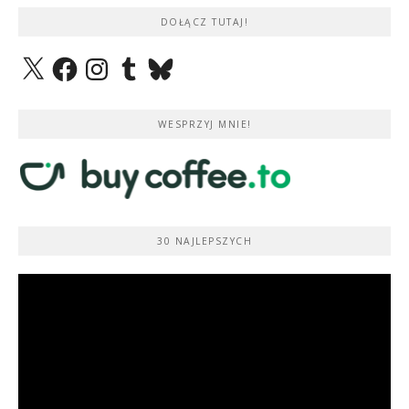
DOŁĄCZ TUTAJ!
X
Facebook
Instagram
Tumblr
Bluesky
WESPRZYJ MNIE!
30 NAJLEPSZYCH
Odtwarzacz
video