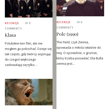
RECENZJE
6
RECENZJE
0
COMMENTS
COMMENTS
Pole (1990)
Klasa
The Field, czyli Ziemia,
Polubiłem ten film, ale nie
opowiada o miłości właśnie do
mogłem go pokochać. Dzieje się
niej. O ojcowiźnie, o gruncie,
tak często, gdy twórcy aspirując
który trzeba posiadać. Dla Bulla
do czegoś większego
ziemia jest…
zadowalają się tylko…